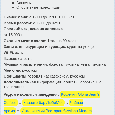
Банкеты
Спортивные трансляции
Бизнес ланч
: с 12:00 до 15:00 1500 KZT
Время работы
: с 12:00 до 02:00
Средний чек, цена на человека
:
от 15 000 тг
Сколько мест и залов
: 1 зал на 90 мест
Залы для некурящих и курящих
: курят на улице
Wi-Fi
: есть
Парковка
: есть
Музыка и развлечения
: фоновая музыка, живая музыка
Меню на
: русском
Официанты говорят на
: казахском, русском
Дополнительная информация
: банкеты, спортивные
трансляции
Рядом находятся заведения
:
Кофейня Gloria Jean’s
Coffees
::
Караоке бар ЛюбиМоё
::
Чайная
Арома
::
Итальянский Ресторан Svetlana Modern