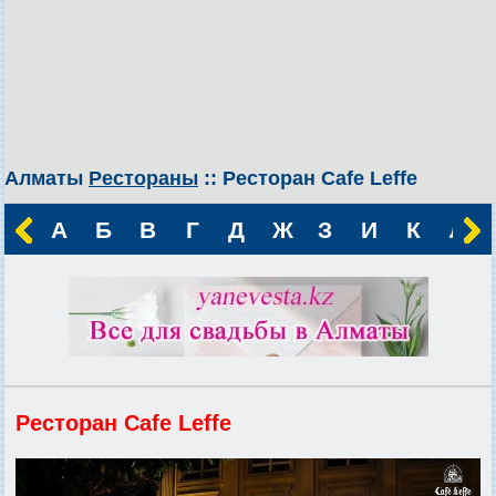
Алматы
Рестораны
:: Ресторан Cafe Leffe
А
Б
В
Г
Д
Ж
З
И
К
Л
Ресторан Cafe Leffe