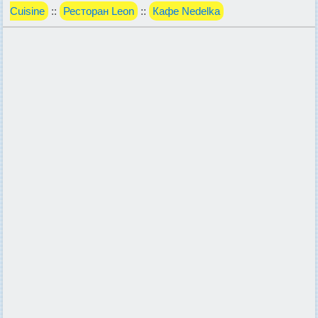
Cuisine
::
Ресторан Leon
::
Кафе Nedelka