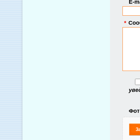
E-ma
*
Соо
уве
Фот
З