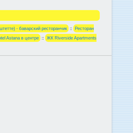
аштетте) - баварский ресторанчик
::
Ресторан
el Astana в центре
::
ЖК Riverside Apartments