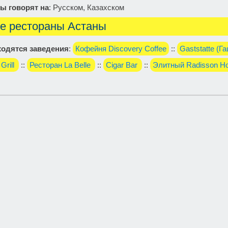
ы говорят на
: Русском, Казахском
е рестораны Астаны
одятся заведения
:
Кофейня Discovery Coffee
::
Gaststatte (Г
Grill
::
Ресторан La Belle
::
Cigar Bar
::
Элитный Radisson Hot