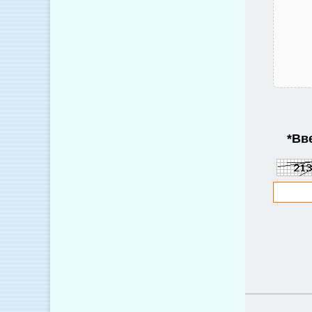
*
Вве