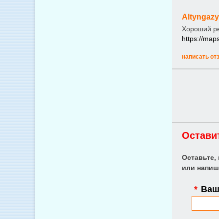
Altyngaz
Хороший р
https://ma
написать от
Остави
Оставьте,
или напиш
*
Ваше