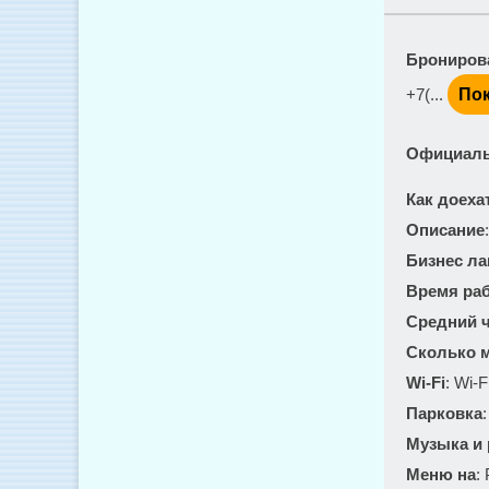
Брониров
+7(...
Пок
Официаль
Как доеха
Описание
Бизнес ла
Время ра
Средний ч
Сколько м
Wi-Fi
: Wi-F
Парковка
Музыка и
Меню на
: