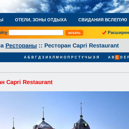
НЫ
ОТЕЛИ, ЗОНЫ ОТДЫХА
СВИДАНИЯ ВСЛЕПУЮ
айту
Расширен
на
Рестораны
:: Ресторан Capri Restaurant
А
Б
В
Г
Д
З
И
К
Л
М
Н
О
П
Р
С
Т
У
Ч
Ы
Э
Я
A
B
C
D
E
н Capri Restaurant