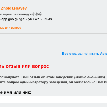
y Zholdasbayev
есторан рекомендую👍👍👍
ps.app.goo.gl/7gXS5yKYWhBFi75J8
зыв или вопрос
Все отзывы почитать Аст
ть отзыв или вопрос
 пожалуйста, Ваш отзыв об этом заведении
(можно анонимно)
ите вопрос администратору заведения, он обязательно Вам б
 имя или ник: