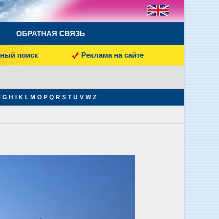
ОБРАТНАЯ СВЯЗЬ
ный поиск
Реклама на сайте
F
G
H
I
K
L
M
O
P
Q
R
S
T
U
V
W
Z