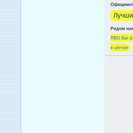
Официант
Лучши
Рядом нах
RBG Bar & 
в центре