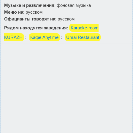
Музыка и развлечения
: фоновая музыка
Меню на
: русском
Официанты говорят на
: русском
Рядом находятся заведения
:
Karaoke-room
KURAZH
::
Кафе Anytime
::
Umai Restaurant