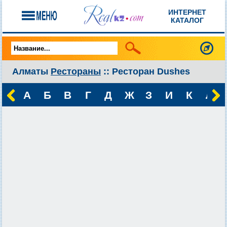
ИНТЕРНЕТ
КАТАЛОГ
Алматы
Рестораны
:: Ресторан Dushes
А
Б
В
Г
Д
Ж
З
И
К
Л