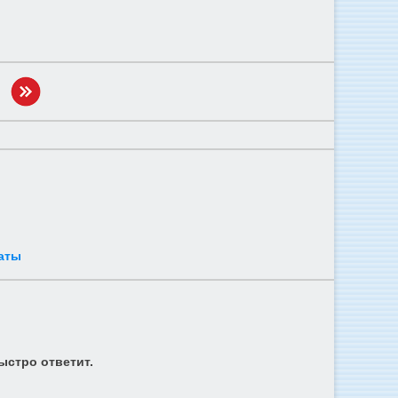
аты
ыстро ответит.