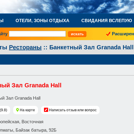
НЫ
ОТЕЛИ, ЗОНЫ ОТДЫХА
СВИДАНИЯ ВСЛЕПУЮ
айту
Расширен
аты
Рестораны
:: Банкетный Зал Granada Hall
ый Зал Granada Hall
(9.8)
На карте
Написать отзыв или вопрос
ропейская, Восточная
 Алматы, Байзак батыра, 92Б