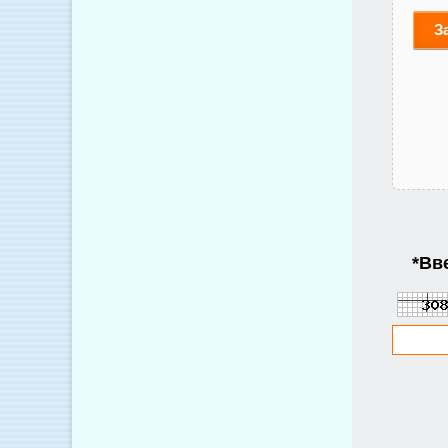
З
*
Вве