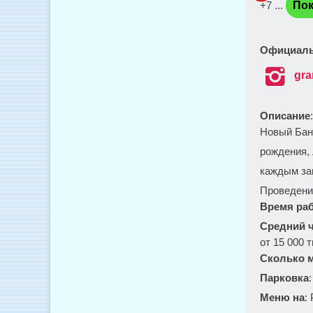
+7 ...
Пок
Официаль

gra
Описание
Новый Бан
рождения,
каждым за
Проведение
Время ра
Средний ч
от 15 000 т
Сколько м
Парковка
Меню на
: