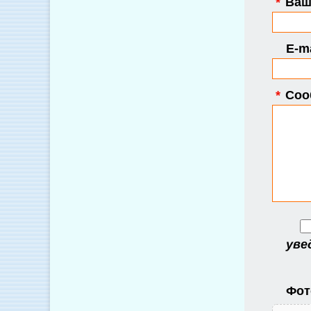
*
Ваше
E-ma
*
Соо
уве
Фот