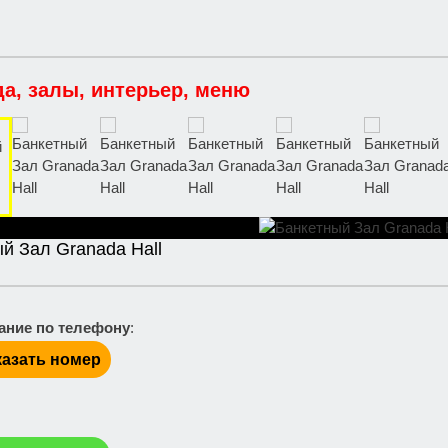
да, залы, интерьер, меню
й Зал Granada Hall
ание по телефону
:
азать номер
: