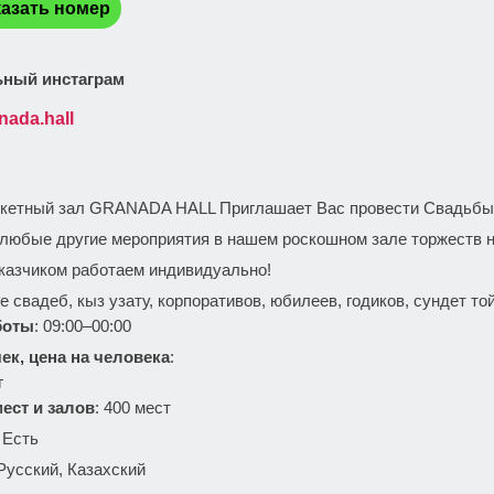
азать номер
ный инстаграм
nada.hall
:
кетный зал GRANADA HALL Приглашает Вас провести Свадьбы и
 любые другие мероприятия в нашем роскошном зале торжеств н
казчиком работаем индивидуально!
 свадеб, кыз узату, корпоративов, юбилеев, годиков, сундет то
боты
: 09:00–00:00
ек, цена на человека
:
г
ест и залов
: 400 мест
: Есть
 Русский, Казахский