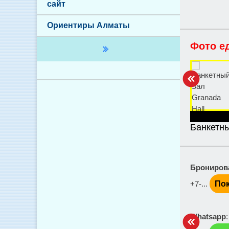
сайт
Ориентиры Алматы
Фото е
Банкетны
Брониров
+7-...
Пок
Whatsapp