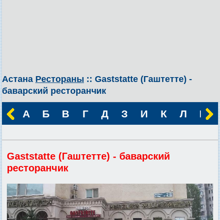
Астана
Рестораны
:: Gaststatte (Гаштетте) -
баварский ресторанчик
А
Б
В
Г
Д
З
И
К
Л
М
Gaststatte (Гаштетте) - баварский
ресторанчик