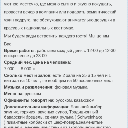
уютное местечко, где можно сытно и вкусно покушать,
провести вечер в компании или подарить романтический
ужин подруге, где обслуживают внимательно девушки в
красивых национальных костюмах.
Мы будем рады встретить каждого гостя! Мы ценим
Вас!
Время работы
: работаем каждый день с 12-00 до 12-30,
воскресенье до 23-00
Средний чек, цена на человека
:
7 000 — 8 000 тг
Сколько мест и залов
: есть 2 зала на 25 и 15 чел и 1
вип зал на 10 чел , т.е вообщем на 50 посадочных мест
Музыка и развлечения
: фоновая музыка
Меню на
: русском
Официанты говорят на
: русском, казахском
Дополнительная информация
: Большой выбор
зимних, горячих, вкусных супов, Традиционный
баварский брецель, свиная рулька ( Schweinhaxe
),пикантные колбаски от шеф-повара,знаменитые
шницели, нежнейшие стейки из экологически чистого