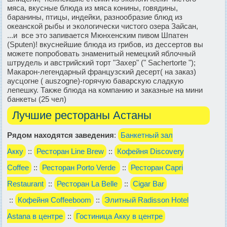
мяса, вкусные блюда из мяса конины, говядины,
баранины, птицы, индейки, разнообразие блюд из
океанской рыбы и экологически чистого озера Зайсан,
...и все это запивается Мюнхенским пивом Шпатен
(Sputen)! вкуснейшие блюда из грибов, из дессертов вы
можете попробовать знаменитый немецкий яблочный
штрудель и австрийский торт "Захер" (" Sachertorte ");
Макарон-легендарный французский десерт( на заказ)
аусцогне ( auszogne)-горячую баварскую сладкую
лепешку. Также блюда на компанию и заказные на мини
банкеты (25 чел)
Лучшие рестораны Астаны
Рядом находятся заведения
:
Банкетный зал
Акку
::
Ресторан Line Brew
::
Кофейня Discovery
Coffee
::
Ресторан Porto Verde
::
Ресторан Capri
Restaurant
::
Ресторан La Belle
::
Cigar Bar
::
Кофейня Coffeeboom
::
Элитный Radisson Hotel
Astana в центре
::
Гостиница Акку в центре