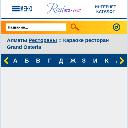
ИНТЕРНЕТ
КАТАЛОГ
Алматы
Рестораны
:: Караоке ресторан
Grand Osteria
А
Б
В
Г
Д
Ж
З
И
К
Л