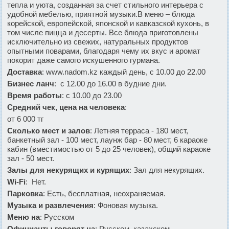
тепла и уюта, созданная за счет стильного интерьера с
удобной мебелью, приятной музыки.В меню – блюда
корейской, европейской, японской и кавказской кухонь, в
том числе пицца и десерты. Все блюда приготовлены
исключительно из свежих, натуральных продуктов
опытными поварами, благодаря чему их вкус и аромат
покорит даже самого искушенного гурмана.
Доставка
: www.nadom.kz каждый день, с 10.00 до 22.00
Бизнес ланч
: с 12.00 до 16.00 в будние дни.
Время работы
: с 10.00 до 23.00
Средний чек, цена на человека
:
от 6 000 тг
Сколько мест и залов
: Летняя терраса - 180 мест,
банкетный зал - 100 мест, лаунж бар - 80 мест, 6 караоке
кабин (вместимостью от 5 до 25 человек), общий караоке
зал - 50 мест.
Залы для некурящих и курящих
: Зал для некурящих.
Wi-Fi
: Нет.
Парковка
: Есть, бесплатная, неохраняемая.
Музыка и развлечения
: Фоновая музыка.
Меню на
: Русском
Официанты говорят на
: Русском, казахском