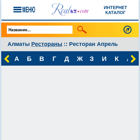
ИНТЕРНЕТ
КАТАЛОГ
Алматы
Рестораны
:: Ресторан Апрель
А
Б
В
Г
Д
Ж
З
И
К
Л