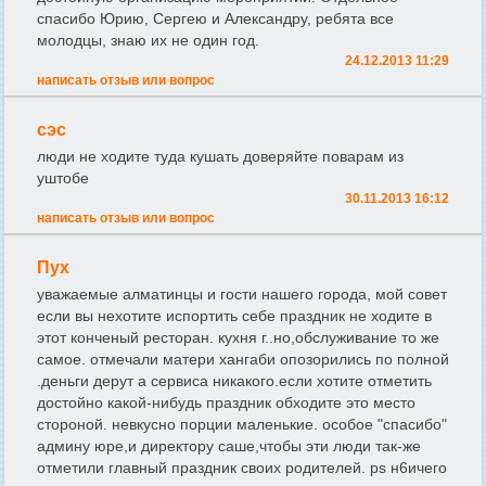
спасибо Юрию, Сергею и Александру, ребята все
молодцы, знаю их не один год.
24.12.2013 11:29
написать отзыв или вопрос
сэс
люди не ходите туда кушать доверяйте поварам из
уштобе
30.11.2013 16:12
написать отзыв или вопрос
Пух
уважаемые алматинцы и гости нашего города, мой совет
если вы нехотите испортить себе праздник не ходите в
этот конченый ресторан. кухня г..но,обслуживание то же
самое. отмечали матери хангаби опозорились по полной
.деньги дерут а сервиса никакого.если хотите отметить
достойно какой-нибудь праздник обходите это место
стороной. невкусно порции маленькие. особое "спасибо"
админу юре,и директору саше,чтобы эти люди так-же
отметили главный праздник своих родителей. ps н6ичего