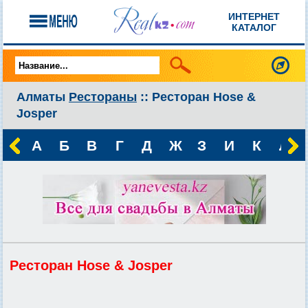
ИНТЕРНЕТ
КАТАЛОГ
Алматы
Рестораны
:: Ресторан Hose &
Josper
А
Б
В
Г
Д
Ж
З
И
К
Л
Ресторан Hose & Josper