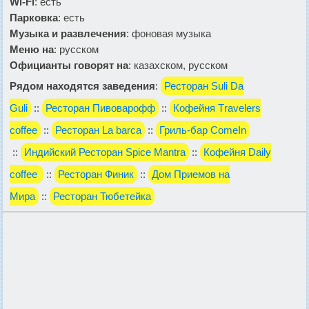
Wi-Fi
: есть
Парковка
: есть
Музыка и развлечения
: фоновая музыка
Меню на
: русском
Официанты говорят на
: казахском, русском
Рядом находятся заведения
:
Ресторан Suli Da
Guli
::
Ресторан Пивоварофф
::
Кофейня Тravelers
coffee
::
Ресторан La barca
::
Гриль-бар ComeIn
::
Индийский Ресторан Spice Mantra
::
Кофейня Daily
coffee
::
Ресторан Финик
::
Дом Приемов на
Мира
::
Ресторан Тюбетейка