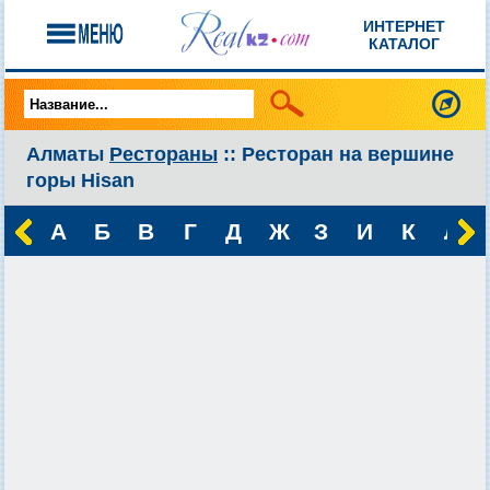
ИНТЕРНЕТ
КАТАЛОГ
Алматы
Рестораны
:: Ресторан на вершине
горы Hisan
А
Б
В
Г
Д
Ж
З
И
К
Л