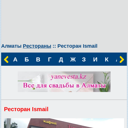
Алматы
Рестораны
:: Ресторан Ismail
А
Б
В
Г
Д
Ж
З
И
К
Л
Ресторан Ismail