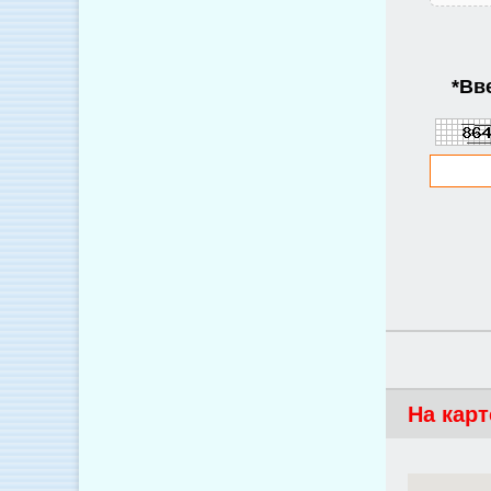
*
Вве
На карт