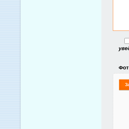
уве
Фот
З