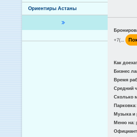
Ориентиры Астаны
Брониров
+7(...
Пок
Как доеха
Бизнес ла
Время ра
Средний ч
Сколько м
Парковка
Музыка и
Меню на
:
Официант