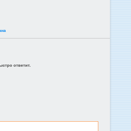
ана
ыстро ответит.