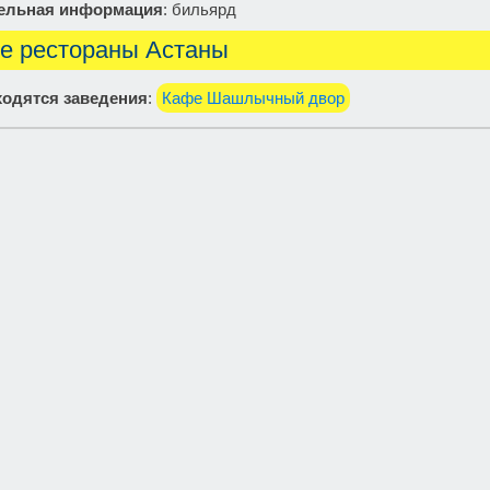
ельная информация
: бильярд
е рестораны Астаны
одятся заведения
:
Кафе Шашлычный двор