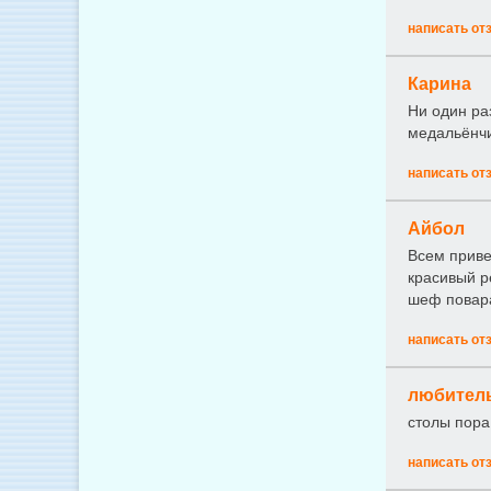
написать от
Карина
Ни один ра
медальёнчи
написать от
Айбол
Всем приве
красивый р
шеф повар
написать от
любитель
столы пора н
написать от