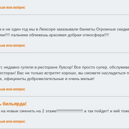
зыв или вопрос
з и не один год мы в Люксоре заказывали банкеты.Огромные скидки 
ки!!!! пальчики оближешь.красивая добрая отмосфера!!!!
зыв или вопрос
т, недавно гуляли в ресторане Луксор! Все просто супер, обслужи
есторан! Вас не только встретят хорошо, вы сможете насладиться 
а, официанты доброжелательные и очень милые!
зыв или вопрос
 бильярда!
а новые сменить на 2 этаже!!!!!!!!!!!!!!!!!!!!!!! а так пойдет! и кий тож
зыв или вопрос