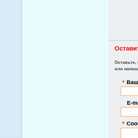
Остави
Оставьте,
или напиш
*
Ваше
E-ma
*
Соо