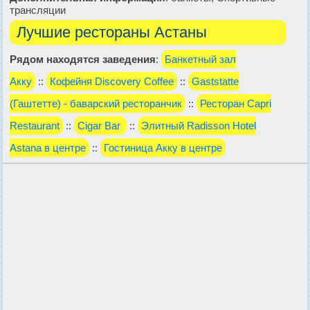
трансляции
Лучшие рестораны Астаны
Рядом находятся заведения
:
Банкетный зал
Акку
::
Кофейня Discovery Coffee
::
Gaststatte
(Гаштетте) - баварский ресторанчик
::
Ресторан Capri
Restaurant
::
Cigar Bar
::
Элитный Radisson Hotel
Astana в центре
::
Гостиница Акку в центре