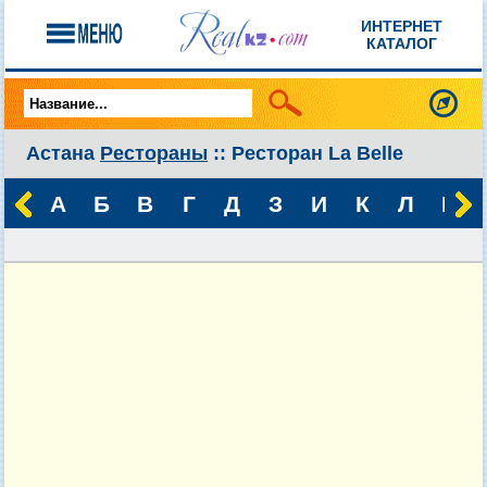
ИНТЕРНЕТ
КАТАЛОГ
Астана
Рестораны
:: Ресторан La Belle
А
Б
В
Г
Д
З
И
К
Л
М