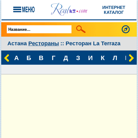
ИНТЕРНЕТ
КАТАЛОГ
Астана
Рестораны
:: Ресторан La Terraza
А
Б
В
Г
Д
З
И
К
Л
М