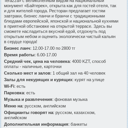
Terazza» с великолепным видом на национальный
монумент «Байтерек», открыта как для гостей отеля, так
и для жителей города. Ресторан предлагает гостям
завтраки, бизнес ланчи и бранчи с традиционными
блюдами европейской, японской и национальной кухнями
в приятной обстановке на открытой террасе. Здесь вы
сможете насладиться вкусной едой, отдохнуть под
открытым небом и оценить экологически чистый кальян
в сердце города!
Бизнес ланч
: 12.00-17.00 по 2800 тг
Время работы
: 6.00-17.00
Средний чек, цена на человека
: 4000 KZT, способ
оплаты - наличные, карточки
Сколько мест и залов
: 1 общий зал на 40 человек
Залы для некурящих и курящих
: курят на улице
Wi-Fi
: есть
Парковка
: есть
Музыка и развлечения
: фоновая музыка
Меню на
: русском, английском
Официанты говорят на
: русском, казахском,
английском
Дополнительная информация
: банкеты