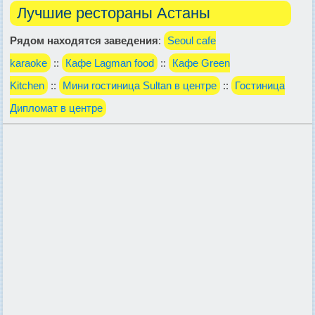
Лучшие рестораны Астаны
Рядом находятся заведения
:
Seoul cafe
karaoke
::
Кафе Lagman food
::
Кафе Green
Kitchen
::
Мини гостиница Sultan в центре
::
Гостиница
Дипломат в центре