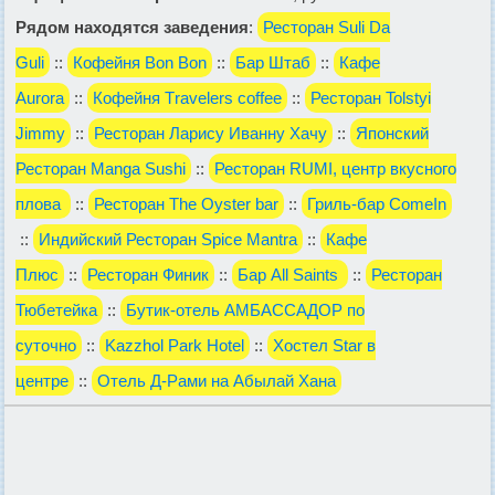
Рядом находятся заведения
:
Ресторан Suli Da
Guli
::
Кофейня Bon Bon
::
Бар Штаб
::
Кафе
Aurora
::
Кофейня Тravelers coffee
::
Ресторан Tolstyi
Jimmy
::
Ресторан Ларису Иванну Хачу
::
Японский
Ресторан Manga Sushi
::
Ресторан RUMI, центр вкусного
плова
::
Ресторан The Oyster bar
::
Гриль-бар ComeIn
::
Индийский Ресторан Spice Mantra
::
Кафе
Плюс
::
Ресторан Финик
::
Бар All Saints
::
Ресторан
Тюбетейка
::
Бутик-отель АМБАССАДОР по
суточно
::
Kazzhol Park Hotel
::
Хостел Star в
центре
::
Отель Д-Рами на Абылай Хана