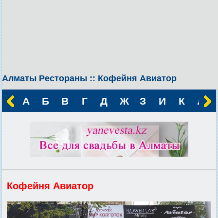
Алматы
Рестораны
:: Кофейня Авиатор
А
Б
В
Г
Д
Ж
З
И
К
Л
Кофейня Авиатор