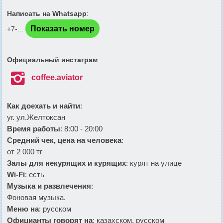
Написать на Whatsapp
:
Показать номер
+7-...
Официальный инстаграм

coffee.aviator
Как доехать и найти
:
уг. ул.Желтоксан
Время работы
: 8:00 - 20:00
Средний чек, цена на человека
:
от 2 000 тг
Залы для некурящих и курящих
: курят на улице
Wi-Fi
: есть
Музыка и развлечения
:
Фоновая музыка.
Меню на
: русском
Официанты говорят на
: казахском, русском