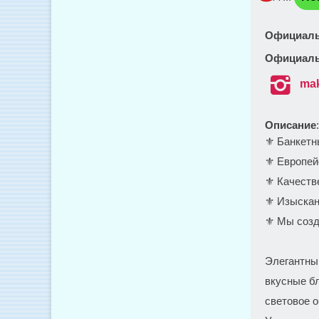
Официаль
Официаль

mak
Описание
⚜️ Банкетн
⚜️ Европей
⚜️ Качест
⚜️ Изыска
⚜️ Мы соз
Элегантны
вкусные б
световое 