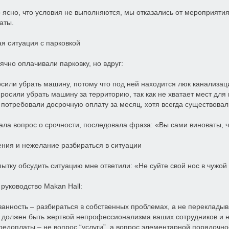
о ясно, что условия не выполняются, мы отказались от мероприятия
аты.
ая ситуация с парковкой
чно оплачивали парковку, но вдруг:
осили убрать машину, потому что под ней находится люк канализац
просили убрать машину за территорию, так как не хватает мест для 
 потребовали досрочную оплату за месяц, хотя всегда существовал
дала вопрос о срочности, последовала фраза: «Вы сами виноваты, 
ения и нежелание разбираться в ситуации
ытку обсудить ситуацию мне ответили: «Не суйте свой нос в чужой
руководство Makan Hall:
занность – разбираться в собственных проблемах, а не перекладыва
е должен быть жертвой непрофессионализма ваших сотрудников и 
предоплаты – не вопрос “услуги”, а вопрос элементарной порядочно