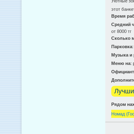
Уютные зо
этот банке
Время ра
Средний ч
от 8000 тг
Сколько м
Парковка
Музыка и
Меню на
:
Официант
Дополнит
Лучши
Рядом нах
Номад (Го