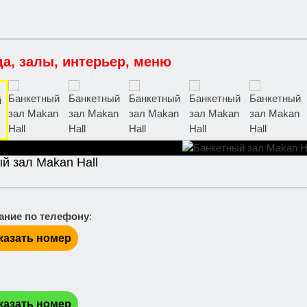
да, залы, интерьер, меню
й зал Makan Hall
ание по телефону
:
казать номер
:
казать номер