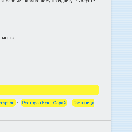
ают особый шарм вашему празднику. Выберите
х места
ompson
::
Ресторан Кок - Сарай
::
Гостиница