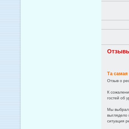
Отзывы
Та самая
Отзыв о ре
К сожалени
гостей об у
Мы выбрали
выглядело 
ситуация р