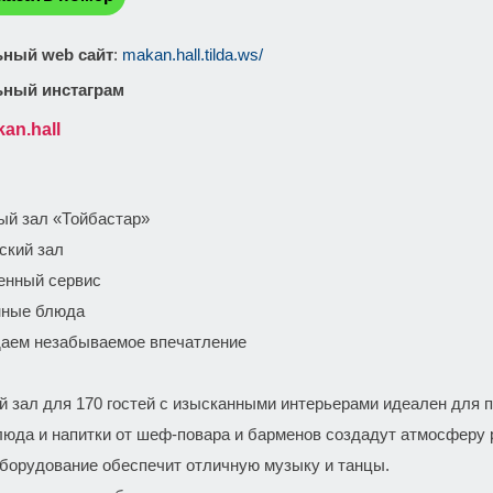
ный web сайт
:
makan.hall.tilda.ws/
ный инстаграм
an.hall
:
ый зал «Тойбастар»
ский зал
венный сервис
нные блюда
даем незабываемое впечатление
й зал для 170 гостей с изысканными интерьерами идеален для 
люда и напитки от шеф-повара и барменов создадут атмосферу 
оборудование обеспечит отличную музыку и танцы.