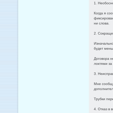
1. Необосн
Когда я со
фиксирован
ни слова.
2. Сокраще
Изначально
будет мень
Договора н
локтями за
3. Неиспра
Мне сообщи
дополнител
Трубки пер
4. Отказ в