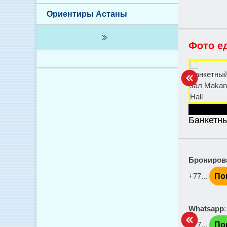
Ориентиры Астаны
Фото е
Банкетны
Брониров
+77...
По
Whatsapp
+77...
По