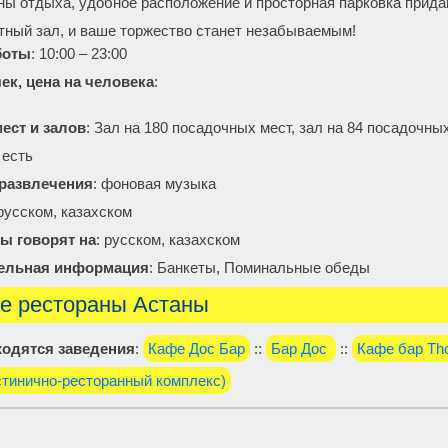
ны отдыха, удобное расположение и просторная парковка прид
тный зал, и ваше торжество станет незабываемым!
боты
: 10:00 – 23:00
ек, цена на человека
:
ест и залов
: Зал на 180 посадочных мест, зал на 84 посадочны
: есть
 развлечения
: фоновая музыка
 русском, казахском
ы говорят на
: русском, казахском
ельная информация
: Банкеты, Поминальные обеды
е рестораны Астаны
одятся заведения
:
Кафе Дос Бар
::
Бар Дос
::
Кафе бар Тh
стинично-ресторанный комплекс)