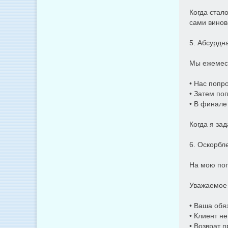
Когда стал
сами винов
5. Абсурдн
Мы ежемеся
• Нас попр
• Затем по
• В финале
Когда я за
6. Оскорбл
На мою поп
Уважаемое 
• Ваша обя
• Клиент н
• Возврат 