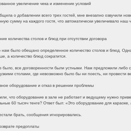
ованное увеличение чека и изменение условий
общила о добавлении всего трех гостей, мне внезапно озвучили но
ную сумму на каждого гостя, что автоматически увеличивало наш че
ние количества столов и блюд при отсутствии договора
 нам было обещано определенное количество столов и блюд. Одна
ше, а количество блюд сократится.
е было, все договоренности были устными. Нам предложили либо со
 узкими столами, где невозможно было бы ни поесть, ни провести в
вное оборудование и отказ в решении проблемы
ли, что оборудование в зале не работает и ведущему нужно привез
ьные 60 тысяч тенге? Ответ был: «Это оборудование для караоке, 
естали брать, сообщения игнорировались.
 возврате предоплаты