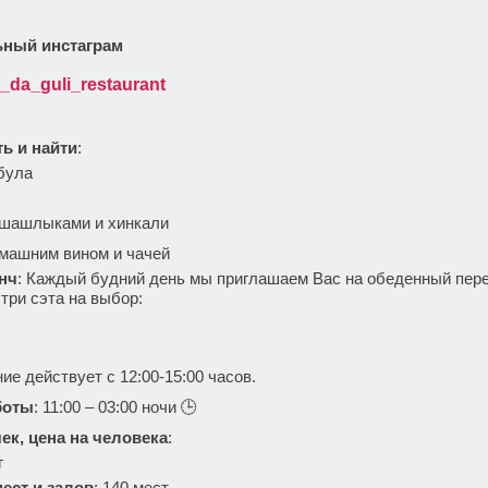
ный инстаграм
i_da_guli_restaurant
ть и найти
:
була
:
шашлыками и хинкали
машним вином и чачей
нч
: Каждый будний день мы приглашаем Вас на обеденный пере
 три сэта на выбор:
е действует с 12:00-15:00 часов.
боты
: 11:00 – 03:00 ночи 🕒
ек, цена на человека
:
г
ест и залов
: 140 мест