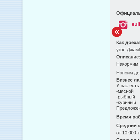
Официаль

sul
Как доеха
угол Джам
Описание
Накормим 
Напоим до
Бизнес ла
У нас есть
-мясной
-рыбный
-куриный
Предложени
Время ра
Средний ч
от 10 000 т
Сколько м