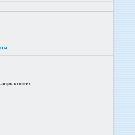
аты
ыстро ответит.