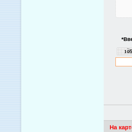
*
Вве
На карт