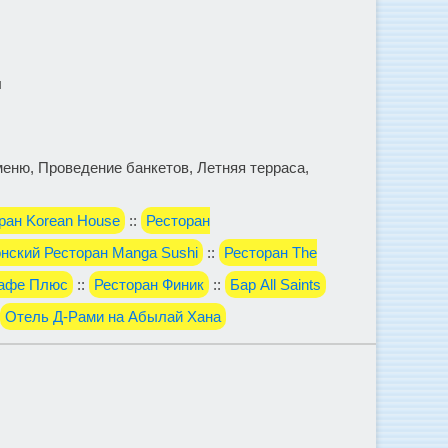
л
 меню, Проведение банкетов, Летняя терраса,
ран Korean House
::
Ресторан
нский Ресторан Manga Sushi
::
Ресторан The
афе Плюс
::
Ресторан Финик
::
Бар All Saints
Отель Д-Рами на Абылай Хана