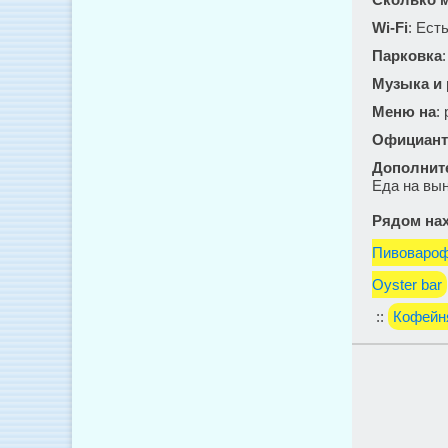
Wi-Fi
: Ест
Парковка
Музыка и
Меню на
:
Официант
Дополнит
Еда на вын
Рядом нах
Пивоваро
Oyster bar
::
Кофейн