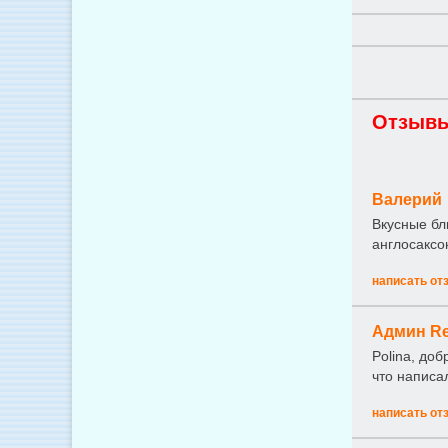
Отзывы
Валерий
Вкусные бл
англосаксо
написать от
Админ Re
Polina, до
что написа
написать от