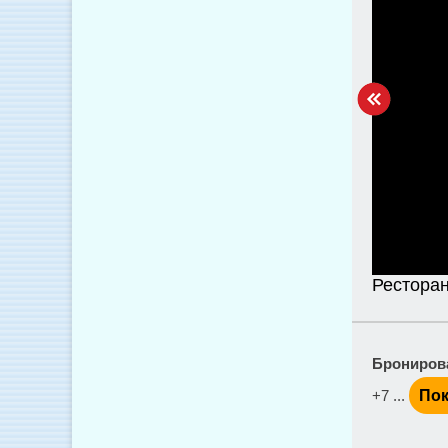
Ресторан
Брониров
+7 ...
Пок