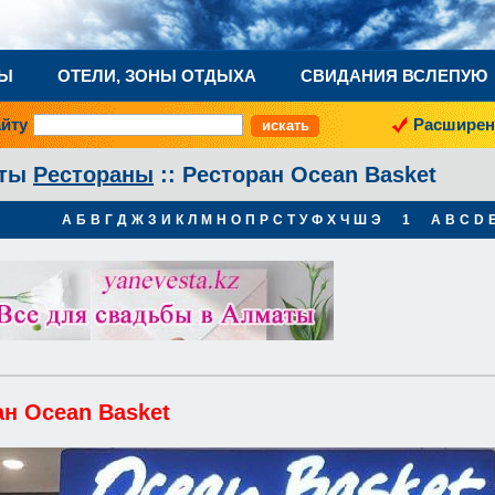
НЫ
ОТЕЛИ, ЗОНЫ ОТДЫХА
СВИДАНИЯ ВСЛЕПУЮ
айту
Расширен
аты
Рестораны
:: Ресторан Ocean Basket
А
Б
В
Г
Д
Ж
З
И
К
Л
М
Н
О
П
Р
С
Т
У
Ф
Х
Ч
Ш
Э
1
A
B
C
D
ан Ocean Basket