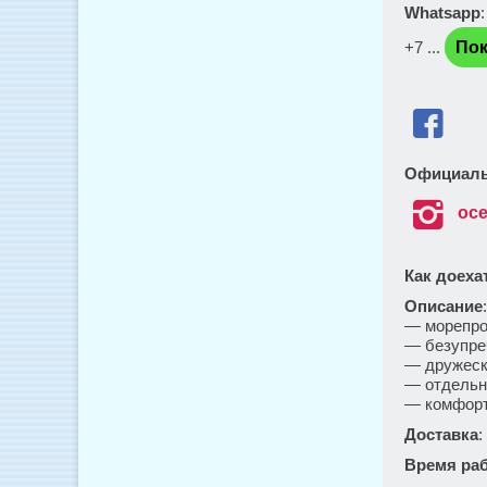
Whatsapp
+7 ...
Пок

Официаль

oce
Как доеха
Описание
— морепрод
— безупре
— дружеск
— отдельна
— комфорт
Доставка
:
Время ра