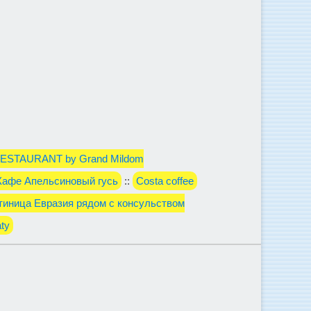
ESTAURANT by Grand Mildom
Кафе Апельсиновый гусь
::
Costa coffee
тиница Евразия рядом с консульством
ty