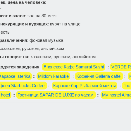
ек, цена на человека
:
г
ест и залов
: зал на 80 мест
 некурящих и курящих
: курят на улице
: есть
 развлечения
: фоновая музыка
 казахском, русском, английском
ы говорят на
: казахском, русском, английском
одятся заведения
:
Японское Кафе Samurai Sushi
::
VERDE R
Караоке Isterika
::
Mildom karaoke
::
Кофейня Galleria caffe
::
феен Starbucks Coffee
::
Караоке-бар Рыба моей мечты
::
Гос
 hotel
::
Гостиница SAPAR DE LUXE по часам
::
My hostel Alma