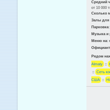
Средний ч
от 10 000 т
Сколько м
Залы для
Парковка
Музыка и
Меню на
:
Официант
Рядом нах
Almaty
::
::
Сеть ко
США
::
Hi