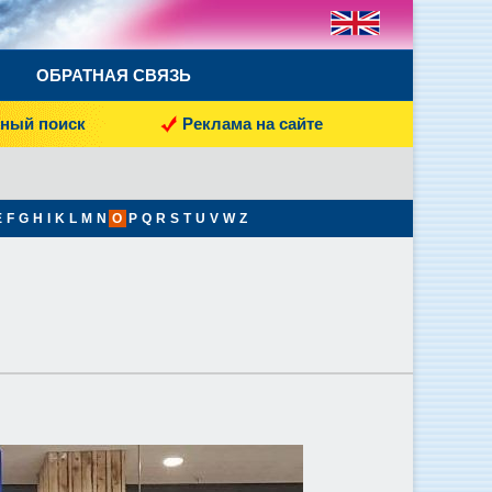
ОБРАТНАЯ СВЯЗЬ
ный поиск
Реклама на сайте
E
F
G
H
I
K
L
M
N
O
P
Q
R
S
T
U
V
W
Z