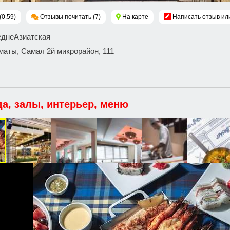
(0.59)
Отзывы почитать (7)
На карте
Написать отзыв ил
еднеАзиатская
маты, Самал 2й микрорайон, 111
да, залы, интерьер, меню