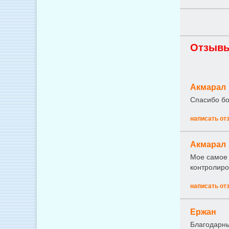
Отзывы
Акмарал
Спасибо бо
написать от
Акмарал
Мое самое 
контролиро
написать от
Ержан
Благодарны