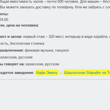
бщая вместимость залов – почти 500 человек. Для машин – бес
Вы можете заказать доставку по телефону. Или же забрать с со
боты
:
24.00
ек, цена на человека
:
ест и залов
: первый этаж – 320 мест, интерьер в виде корабля,
: есть, бесплатная стоянка
 развлечения
: фоновая музыка, танцпол
 казахском, русском
ы говорят на
: казахском, русском
одятся заведения
:
Кафе Эмиль
::
Шашлычная Shipudim на Т