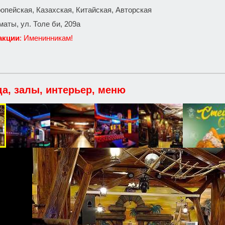
ропейская, Казахская, Китайская, Авторская
маты, ул. Толе би, 209а
акции
: Именинникам!
да, залы, интерьер, меню