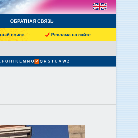
ОБРАТНАЯ СВЯЗЬ
ный поиск
Реклама на сайте
E
F
G
H
I
K
L
M
N
O
P
Q
R
S
T
U
V
W
Z