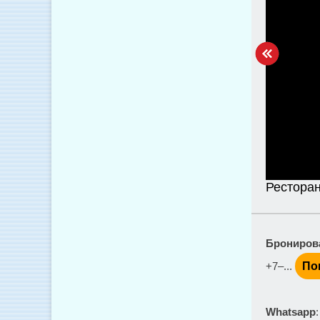
Ресторан
Брониров
+7‒...
По
Whatsapp