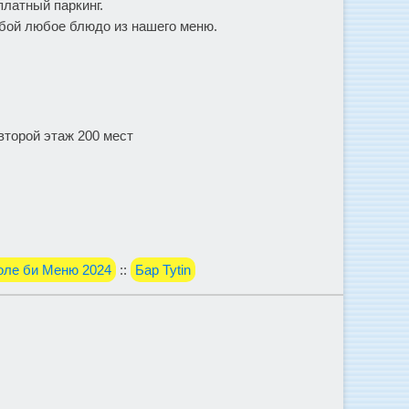
платный паркинг.
бой любое блюдо из нашего меню.
 второй этаж 200 мест
оле би Меню 2024
::
Бар Tytin