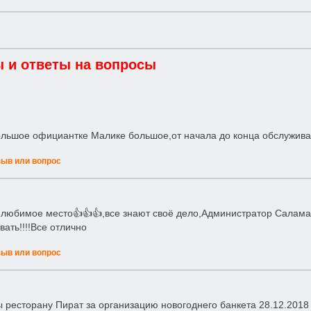
 и ответы на вопросы
льшое официантке Малике большое,от начала до конца обслужив
зыв или вопрос
любимое место👍👍👍,все знают своё дело,Администратор Саламат👍
вать!!!!Все отлично
зыв или вопрос
 ресторану Пират за организацию новогоднего банкета 28.12.2018 