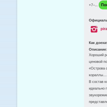
+7‒...
По
Официаль

pir
Как доеха
Описание
Хороший ра
ценовой п
«Острова 
кораллы…
В состав к
идеально п
звукорежи
представл