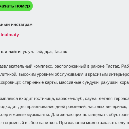
казать номер
ный инстаграм
atealmaty
ть и найти
: уг. ул. Гайдара, Тастак
:
звлекательный комплекс, расположенный в районе Тастак. Рабо
олитикой, высоким уровнем обслуживания и красивым интерьер
сокровищ»: старинные карты, массивные сундуки, ракушки, кор
омплекса входит гостиница, караоке-клуб, сауна, летняя терра
одходит для празднования дней рождений, частных вечеринок, 
ссер и живые музыканты. Для желающих потанцевать обустроен
ен огромный выбор напитков. При желании можно заказать еду 