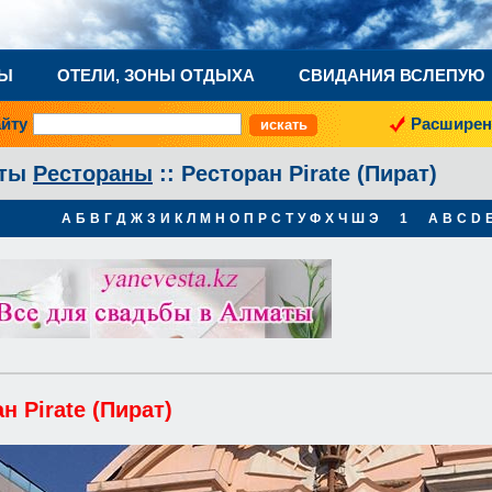
НЫ
ОТЕЛИ, ЗОНЫ ОТДЫХА
СВИДАНИЯ ВСЛЕПУЮ
айту
Расширен
аты
Рестораны
:: Ресторан Pirate (Пират)
А
Б
В
Г
Д
Ж
З
И
К
Л
М
Н
О
П
Р
С
Т
У
Ф
Х
Ч
Ш
Э
1
A
B
C
D
н Pirate (Пират)