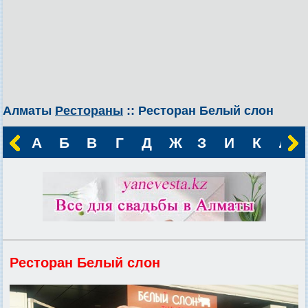
Алматы
Рестораны
:: Ресторан Белый слон
А
Б
В
Г
Д
Ж
З
И
К
Л
Ресторан Белый слон