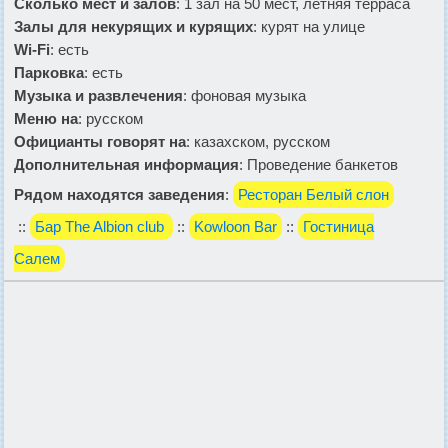
Сколько мест и залов
: 1 зал на 50 мест, летняя терраса
Залы для некурящих и курящих
: курят на улице
Wi-Fi
: есть
Парковка
: есть
Музыка и развлечения
: фоновая музыка
Меню на
: русском
Официанты говорят на
: казахском, русском
Дополнительная информация
: Проведение банкетов
Рядом находятся заведения
:
Ресторан Белый слон
::
Бар The Albion club
::
Kowloon Bar
::
Гостиница
Салем