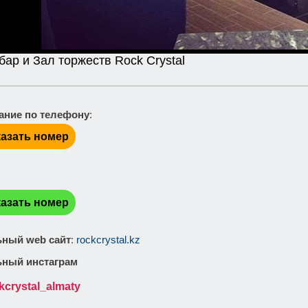
бар и Зал торжеств Rock Crystal
ание по телефону
:
азать номер
:
азать номер
ный web сайт
:
rockcrystal.kz
ный инстаграм
kcrystal_almaty