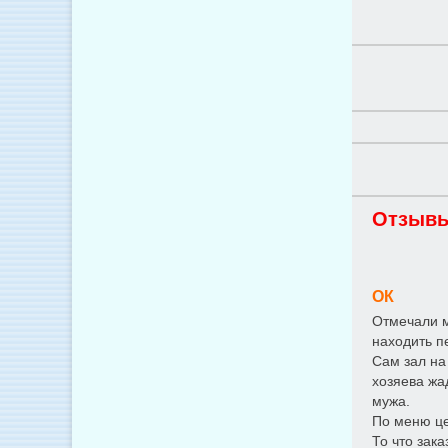
Отзывы
ОК
Отмечали м
находить пе
Сам зал на
хозяева жа
мужа.
По меню це
То что зак