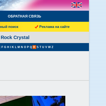
ОБРАТНАЯ СВЯЗЬ
ный поиск
Реклама на сайте
 Rock Crystal
E
F
G
H
I
K
L
M
N
O
P
Q
R
S
T
U
V
W
Z