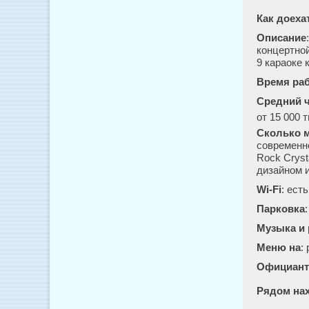
Как доеха
Описание
концертной
9 караоке 
Время ра
Средний ч
от 15 000 т
Сколько м
современно
Rock Cryst
дизайном 
Wi-Fi
: есть
Парковка
Музыка и
Меню на
:
Официант
Рядом нах