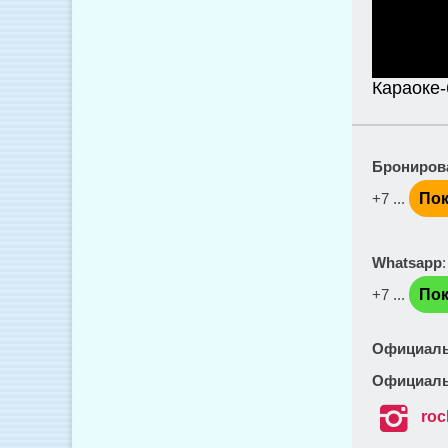
Караоке-
Брониров
+7 ...
Пок
Whatsapp
+7 ...
Пок
Официаль
Официаль

roc