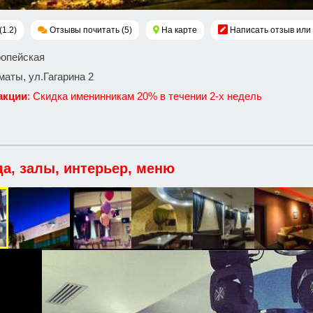
(1.2)
Отзывы почитать (5)
На карте
Написать отзыв или
ропейская
маты, ул.Гагарина 2
акции
: Скидка именинникам 20% в течении 2-х недель
да, залы, интерьер, меню