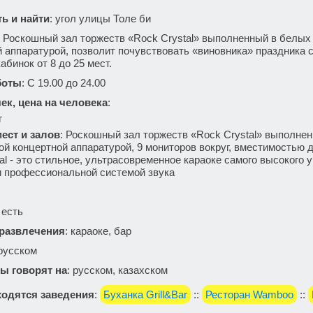
ть и найти
: угол улицы Толе би
: Роскошный зал торжеств «Rock Crystal» выполненный в белых 
 аппаратурой, позволит почувствовать «виновника» праздника 
кабинок от 8 до 25 мест.
боты
:
С 19.00 до 24.00
ек, цена на человека
:
г
ест и залов
: Роскошный зал торжеств «Rock Crystal» выполнен
й концертной аппаратурой, 9 мониторов вокруг, вместимостью д
al - это стильное, ультрасовременное караоке самого высокого у
и профессиональной системой звука
: есть
 развлечения
: караоке, бар
 русском
ы говорят на
: русском, казахском
одятся заведения
:
Буханка Grill&Bar
::
Ресторан Wamboo
::