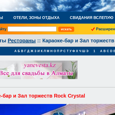
НЫ
ОТЕЛИ, ЗОНЫ ОТДЫХА
СВИДАНИЯ ВСЛЕПУЮ
айту
Расширен
аты
Рестораны
:: Караоке-бар и Зал торжеств
А
Б
В
Г
Д
Ж
З
И
К
Л
М
Н
О
П
Р
С
Т
У
Ф
Х
Ч
Ш
Э
1
A
B
C
D
-бар и Зал торжеств Rock Crystal