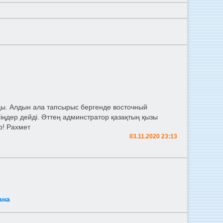
ды. Алдын ала тапсырыс бергенде восточный
іңдер дейді. Әттең админстратор қазақтың қызы
р! Рахмет
03.11.2020 23:13
ана