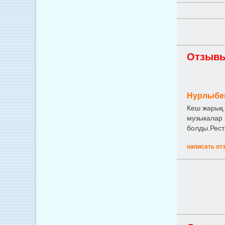
Отзывы
Нурлыбе
Кеш жарық.
музыкалар 
болды.Рест
написать от