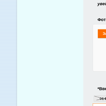
уве
Фот
З
*
Вве