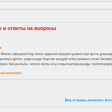
 и ответы на вопросы
к
 Маған официанттар және администрация қызметтері қатты ұнама
қоямыз деген, уақытында барсам қандай өлең қоямыз соған билейс
оран басшылығы: келесі жолы осы олқылықтарыңызды түсінсеңізде
зыв или вопрос
Все отзывы почитать Аст