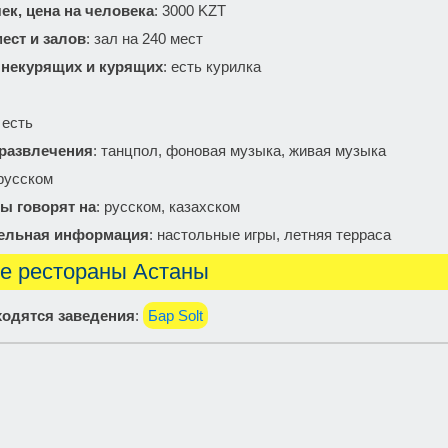
ек, цена на человека
: 3000 KZT
ест и залов
: зал на 240 мест
 некурящих и курящих
: есть курилка
: есть
 развлечения
: танцпол, фоновая музыка, живая музыка
 русском
ы говорят на
: русском, казахском
ельная информация
: настольные игры, летняя терраса
е рестораны Астаны
одятся заведения
:
Бар Solt