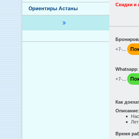
Скидки и 
Ориентиры Астаны
Брониров
+7-...
Пок
Whatsapp
+7-...
Пок
Как доеха
Описание
Нас
Лет
Время ра