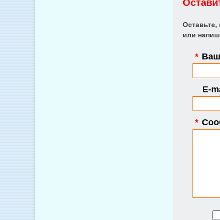
Остави
Оставьте,
или напиш
*
Ваше
E-ma
*
Соо