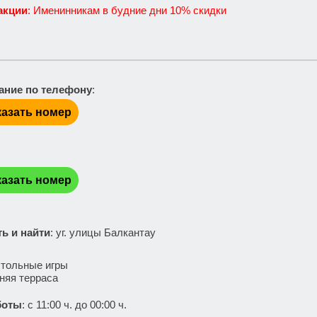
акции
: Именинникам в будние дни 10% скидки
ание по телефону
:
азать номер
:
азать номер
ть и найти
: уг. улицы Балкантау
:
тольные игры
няя терраса
боты
: с 11:00 ч. до 00:00 ч.