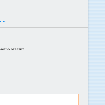
аты
ыстро ответит.