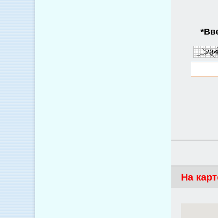
*
Вве
На карт