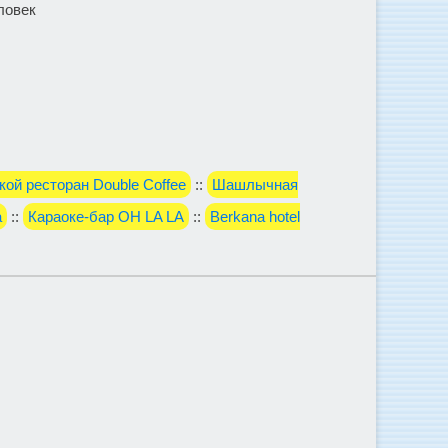
еловек
кой ресторан Double Coffee
::
Шашлычная
a
::
Караоке-бар OH LA LA
::
Berkana hotel