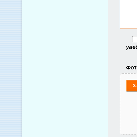
уве
Фот
З