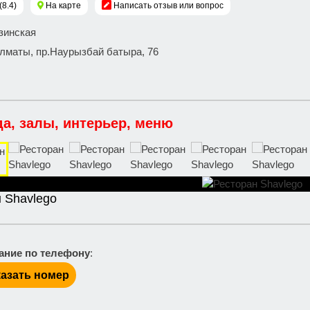
(8.4)
На карте
Написать отзыв или вопрос
узинская
 Алматы, пр.Наурызбай батыра, 76
да, залы, интерьер, меню
 Shavlego
ание по телефону
:
азать номер