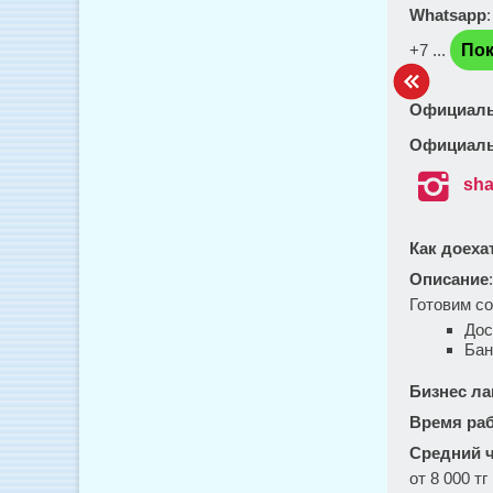
Whatsapp
+7 ...
Пок
Официаль
Официаль

sha
Как доеха
Описание
Готовим со
Дос
Бан
Бизнес ла
Время ра
Средний ч
от 8 000 тг