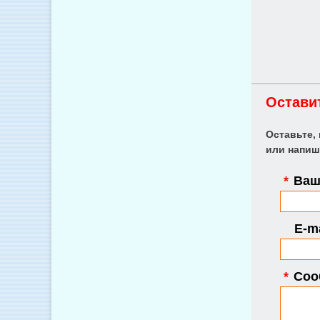
Остави
Оставьте,
или напиш
*
Ваше
E-ma
*
Соо