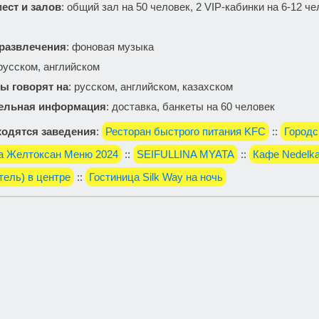
ест и залов
: общий зал на 50 человек, 2 VIP-кабинки на 6-12 ч
 развлечения
: фоновая музыка
 русском, английском
ы говорят на
: русском, английском, казахском
ельная информация
: доставка, банкеты на 60 человек
одятся заведения
:
Ресторан быстрого питания KFC
::
Городс
на Желтоксан Меню 2024
::
SEIFULLINA MYATA
::
Кафе Nedelk
тель) в центре
::
Гостиница Silk Way на ночь