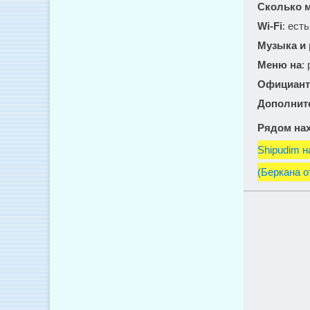
Сколько м
Wi-Fi
: есть
Музыка и
Меню на
:
Официант
Дополнит
Рядом нах
Shipudim 
(Беркана о