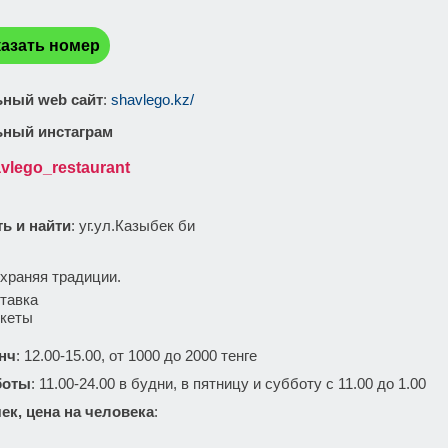
:
азать номер
ный web сайт
:
shavlego.kz/
ный инстаграм
vlego_restaurant
ть и найти
: уг.ул.Казыбек би
:
храняя традиции.
тавка
кеты
нч
: 12.00-15.00, от 1000 до 2000 тенге
боты
: 11.00-24.00 в будни, в пятницу и субботу с 11.00 до 1.00
ек, цена на человека
: