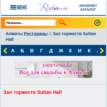
ИНТЕРНЕТ
КАТАЛОГ
Алматы
Рестораны
:: Зал торжеств Sultan
Hall
А
Б
В
Г
Д
Ж
З
И
К
Л
Зал торжеств Sultan Hall