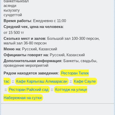
банкетныйзал
асянди
кызузату
сундеттой
Время работы
: Ежедневно с 11:00
Средний чек, цена на человека
:
от 15 500 тг
Сколько мест и залов
: Большой зал 100-300 персон,
малый зал 36-80 персон
Меню на
: Русский, Казахский
Официанты говорят на
: Русский, Казахский
Дополнительная информация
: Банкеты, свадьбы,
проведение мероприятий
Рядом находятся заведения
:
Ресторан Тилек
тас
::
Кафе Карлыгаш Алмаарасан
::
Кафе Сауле
::
Ресторан Райский сад
::
Коттедж на улице
Набережная на сутки