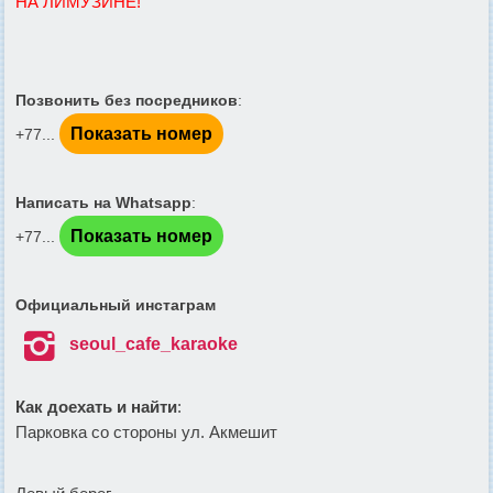
НА ЛИМУЗИНЕ!
Позвонить без посредников
:
Показать номер
+77...
Написать на Whatsapp
:
Показать номер
+77...
Официальный инстаграм

seoul_cafe_karaoke
Как доехать и найти
:
Парковка со стороны ул. Акмешит