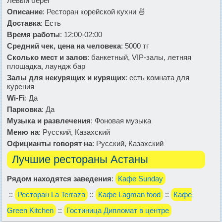
Левый берег
Описание
: Ресторан корейской кухни 🍜
Доставка
: Есть
Время работы
: 12:00-02:00
Средний чек, цена на человека
: 5000 тг
Сколько мест и залов
: банкетный, VIP-залы, летняя
площадка, лаундж бар
Залы для некурящих и курящих
: есть комната для
курения
Wi-Fi
: Да
Парковка
: Да
Музыка и развлечения
: Фоновая музыка
Меню на
: Русский, Казахский
Официанты говорят на
: Русский, Казахский
Лучшие рестораны Астаны
Рядом находятся заведения
:
Кафе Sunday
::
Ресторан La Terraza
::
Кафе Lagman food
::
Кафе
Green Kitchen
::
Гостиница Дипломат в центре