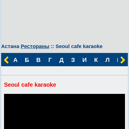
Астана
Рестораны
:: Seoul cafe karaoke
А
Б
В
Г
Д
З
И
К
Л
М
Seoul cafe karaoke