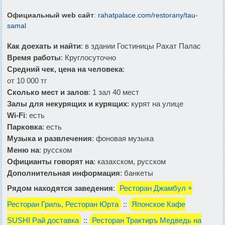
Официальный web сайт
:
rahatpalace.com/restorany/tau-
samal
Как доехать и найти
: в здании Гостиницы Рахат Палас
Время работы
: Круглосуточно
Средний чек, цена на человека
:
от 10 000 тг
Сколько мест и залов
: 1 зал 40 мест
Залы для некурящих и курящих
: курят на улице
Wi-Fi
: есть
Парковка
: есть
Музыка и развлечения
: фоновая музыка
Меню на
: русском
Официанты говорят на
: казахском, русском
Дополнительная информация
: банкеты
Рядом находятся заведения
:
Ресторан Джамбул +
Ресторан Гриль, Ресторан Юрта
::
Японское Кафе
SUSHI Рай доставка
::
Ресторан Трактиръ Медведь на