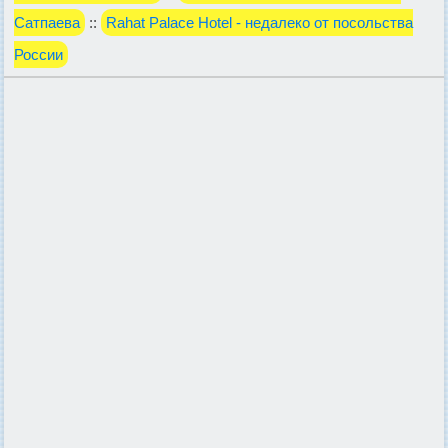
Сатпаева
::
Rahat Palace Hotel - недалеко от посольства
России