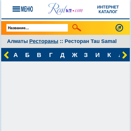
ИНТЕРНЕТ
КАТАЛОГ
Алматы
Рестораны
:: Ресторан Tau Samal
А
Б
В
Г
Д
Ж
З
И
К
Л