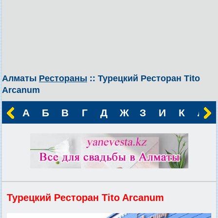
Алматы
Рестораны
:: Турецкий Ресторан Tito
Arcanum
А
Б
В
Г
Д
Ж
З
И
К
Л
Турецкий Ресторан Tito Arcanum