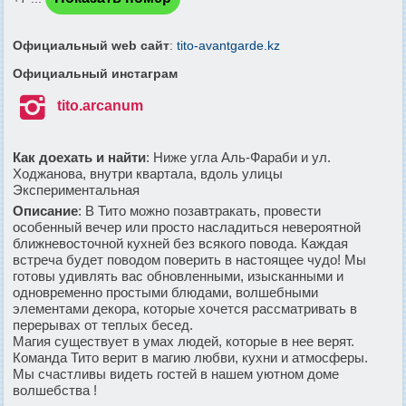
Официальный web сайт
:
tito-avantgarde.kz
Официальный инстаграм

tito.arcanum
Как доехать и найти
: Ниже угла Аль-Фараби и ул.
Ходжанова, внутри квартала, вдоль улицы
Экспериментальная
Описание
:
В Тито можно позавтракать, провести
особенный вечер или просто насладиться невероятной
ближневосточной кухней без всякого повода. Каждая
встреча будет поводом поверить в настоящее чудо! Мы
готовы удивлять вас обновленными, изысканными и
одновременно простыми блюдами, волшебными
элементами декора, которые хочется рассматривать в
перерывах от теплых бесед.
Магия существует в умах людей, которые в нее верят.
Команда Тито верит в магию любви, кухни и атмосферы.
Мы счастливы видеть гостей в нашем уютном доме
волшебства !