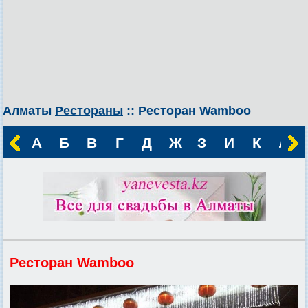
Алматы
Рестораны
:: Ресторан Wamboo
А
Б
В
Г
Д
Ж
З
И
К
Л
Ресторан Wamboo