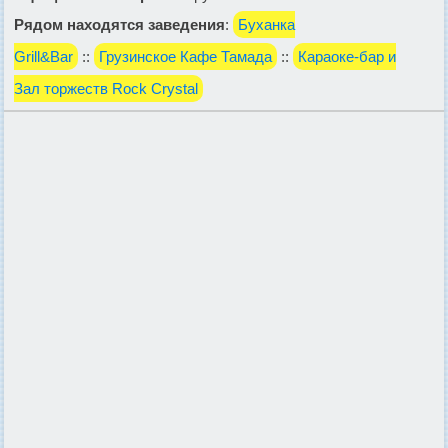
Рядом находятся заведения
:
Буханка
Grill&Bar
::
Грузинское Кафе Тамада
::
Караоке-бар и
Зал торжеств Rock Crystal