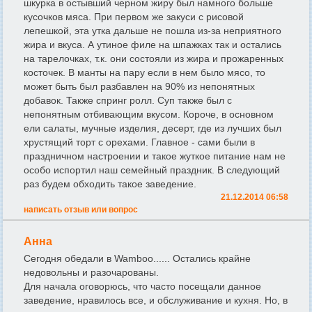
шкурка в остывший черном жиру был намного больше
кусочков мяса. При первом же закуси с рисовой
лепешкой, эта утка дальше не пошла из-за неприятного
жира и вкуса. А утиное филе на шпажках так и остались
на тарелочках, т.к. они состояли из жира и прожаренных
косточек. В манты на пару если в нем было мясо, то
может быть был разбавлен на 90% из непонятных
добавок. Также спринг ролл. Суп также был с
непонятным отбивающим вкусом. Короче, в основном
ели салаты, мучные изделия, десерт, где из лучших был
хрустящий торт с орехами. Главное - сами были в
праздничном настроении и такое жуткое питание нам не
особо испортил наш семейный праздник. В следующий
раз будем обходить такое заведение.
21.12.2014 06:58
написать отзыв или вопрос
Анна
Сегодня обедали в Wamboo...... Остались крайне
недовольны и разочарованы.
Для начала оговорюсь, что часто посещали данное
заведение, нравилось все, и обслуживание и кухня. Но, в