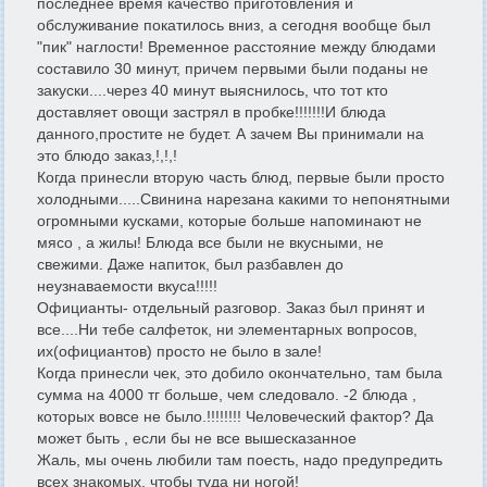
последнее время качество приготовления и
обслуживание покатилось вниз, а сегодня вообще был
"пик" наглости! Временное расстояние между блюдами
составило 30 минут, причем первыми были поданы не
закуски....через 40 минут выяснилось, что тот кто
доставляет овощи застрял в пробке!!!!!!!И блюда
данного,простите не будет. А зачем Вы принимали на
это блюдо заказ,!,!,!
Когда принесли вторую часть блюд, первые были просто
холодными.....Свинина нарезана какими то непонятными
огромными кусками, которые больше напоминают не
мясо , а жилы! Блюда все были не вкусными, не
свежими. Даже напиток, был разбавлен до
неузнаваемости вкуса!!!!!
Официанты- отдельный разговор. Заказ был принят и
все....Ни тебе салфеток, ни элементарных вопросов,
их(официантов) просто не было в зале!
Когда принесли чек, это добило окончательно, там была
сумма на 4000 тг больше, чем следовало. -2 блюда ,
которых вовсе не было.!!!!!!!! Человеческий фактор? Да
может быть , если бы не все вышесказанное
Жаль, мы очень любили там поесть, надо предупредить
всех знакомых, чтобы туда ни ногой!