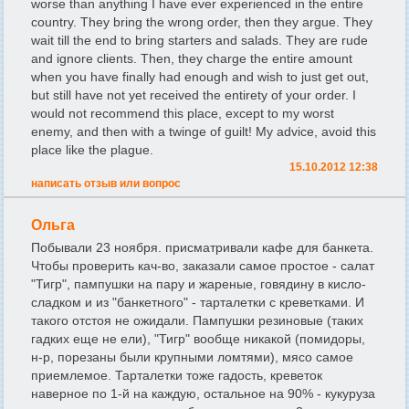
worse than anything I have ever experienced in the entire
country. They bring the wrong order, then they argue. They
wait till the end to bring starters and salads. They are rude
and ignore clients. Then, they charge the entire amount
when you have finally had enough and wish to just get out,
but still have not yet received the entirety of your order. I
would not recommend this place, except to my worst
enemy, and then with a twinge of guilt! My advice, avoid this
place like the plague.
15.10.2012 12:38
написать отзыв или вопрос
Ольга
Побывали 23 ноября. присматривали кафе для банкета.
Чтобы проверить кач-во, заказали самое простое - салат
"Тигр", пампушки на пару и жареные, говядину в кисло-
сладком и из "банкетного" - тарталетки с креветками. И
такого отстоя не ожидали. Пампушки резиновые (таких
гадких еще не ели), "Тигр" вообще никакой (помидоры,
н-р, порезаны были крупными ломтями), мясо самое
приемлемое. Тарталетки тоже гадость, креветок
наверное по 1-й на каждую, остальное на 90% - кукуруза