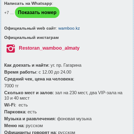
Написать на Whatsapp
:
Показать номер
+7 ...
Официальный web сайт
:
wamboo.kz
Официальный инстаграм

Restoran_wamboo_almaty
Как доехать и найти
: уг. пр. Гагарина
Время работы
: с 12.00 до 24.00
Средний чек, цена на человека
:
7000 тг
Сколько мест и залов
: зал на 230 мест, два VIP-зала на
10 и 40 мест
Wi-Fi
: есть
Парковка
: есть
Музыка и развлечения
: фоновая музыка
Меню на
: русском
Официанты говорят на
: русском