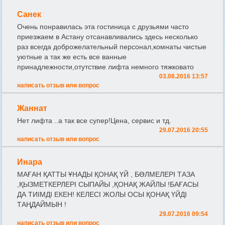
Санек
Очень понравилась эта гостиница с друзьями часто
приезжаем в Астану отсанавливались здесь несколько
раз всегда доброжелательный персонал,комнаты чистые
уютные а так же есть все ванные
принадлежности,отутствие лифта немного тяжковато
03.08.2016 13:57
написать отзыв или вопрос
Жаннат
Нет лифта ..а так все супер!Цена, сервис и тд.
29.07.2016 20:55
написать отзыв или вопрос
Инара
МАҒАН ҚАТТЫ ҰНАДЫ ҚОНАҚ ҮЙ , БӨЛМЕЛЕРІ ТАЗА
,ҚЫЗМЕТКЕРЛЕРІ СЫПАЙЫ ,ҚОНАҚ ЖАЙЛЫ !БАҒАСЫ
ДА ТИІМДІ ЕКЕН! КЕЛЕСІ ЖОЛЫ ОСЫ ҚОНАҚ ҮЙДІ
ТАҢДАЙМЫН !
29.07.2016 09:54
написать отзыв или вопрос