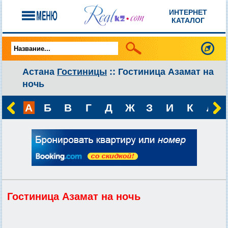
ИНТЕРНЕТ
КАТАЛОГ
Астана
Гостиницы
:: Гостиница Азамат на
ночь
А
Б
В
Г
Д
Ж
З
И
К
Л
Гостиница Азамат на ночь