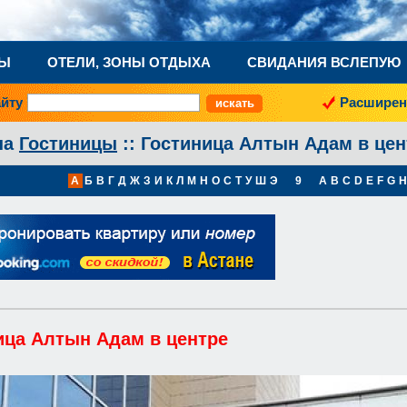
НЫ
ОТЕЛИ, ЗОНЫ ОТДЫХА
СВИДАНИЯ ВСЛЕПУЮ
айту
Расширен
на
Гостиницы
:: Гостиница Алтын Адам в цен
А
Б
В
Г
Д
Ж
З
И
К
Л
М
Н
О
С
Т
У
Ш
Э
9
A
B
C
D
E
F
G
H
ица Алтын Адам в центре