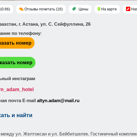
(0.66)
Отзывы почитать (16)
Цены
На карте
На
азахстан, г. Астана, ул. С. Сейфуллина, 26
ание по телефону
:
казать номер
:
казать номер
ный инстаграм
tyn_adam_hotel
ая почта E-mail
altyn.adam@mail.ru
хать и найти
- между ул. Желтоксан и ул. Бейбитшелек. Гостиничный компле