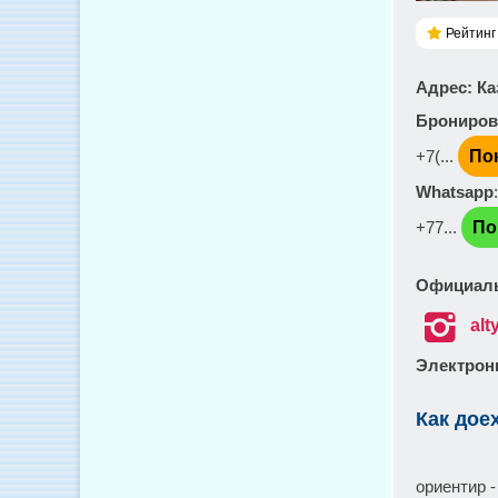
Рейтинг 
Адрес
: К
Брониров
+7(...
По
Whatsapp
+77...
По
Официаль

al
Электронн
Как дое
ориентир 