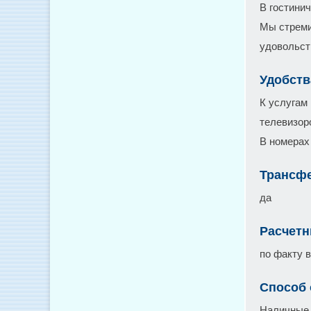
В гостини
Мы стреми
удовольст
Удобств
К услугам
телевизор
В номерах
Трансфе
да
Расчетн
по факту 
Способ
Наличные