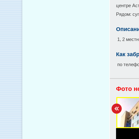
центре Ас
Рядом: су
Описан
1, 2 мест
Как заб
по телефо
Фото н