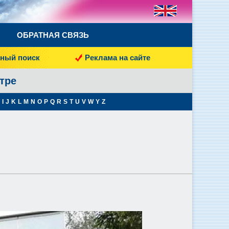
ОБРАТНАЯ СВЯЗЬ
ный поиск
Реклама на сайте
тре
I
J
K
L
M
N
O
P
Q
R
S
T
U
V
W
Y
Z