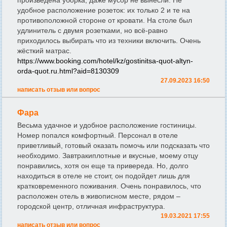
произведена уборка, даже мусор не вынесли. Не
удобное расположение розеток: их только 2 и те на
противоположной стороне от кровати. На столе был
удлинитель с двумя розетками, но всё-равно
приходилось выбирать что из техники включить. Очень
жёсткий матрас.
https://www.booking.com/hotel/kz/gostinitsa-quot-altyn-
orda-quot.ru.html?aid=8130309
27.09.2023 16:50
написать отзыв или вопрос
Фара
Весьма удачное и удобное расположение гостиницы.
Номер попался комфортный. Персонал в отеле
приветливый, готовый оказать помочь или подсказать что
необходимо. Завтракиплотные и вкусные, моему отцу
понравились, хотя он еще та привереда. Но, долго
находиться в отеле не стоит, он подойдет лишь для
кратковременного поживания. Очень понравилось, что
расположен отель в живописном месте, рядом –
городской центр, отличная инфраструктура.
19.03.2021 17:55
написать отзыв или вопрос