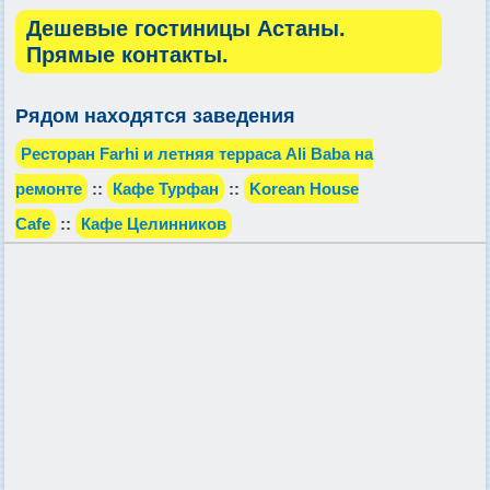
Дешевые гостиницы Астаны.
Прямые контакты.
Рядом находятся заведения
Ресторан Farhi и летняя терраса Ali Baba на
ремонте
::
Кафе Турфан
::
Korean House
Cafe
::
Кафе Целинников