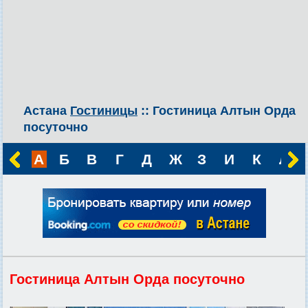
Астана
Гостиницы
:: Гостиница Алтын Орда
посуточно
А
Б
В
Г
Д
Ж
З
И
К
Л
Гостиница Алтын Орда посуточно