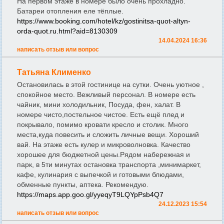
На первом этаже в номере было очень прохладно.
Батареи отопления еле тёплые.
https://www.booking.com/hotel/kz/gostinitsa-quot-altyn-
orda-quot.ru.html?aid=8130309
14.04.2024 16:36
написать отзыв или вопрос
Татьяна Клименко
Остановилась в этой гостинице на сутки. Очень уютное ,
спокойное место. Вежливый персонал. В номере есть
чайник, мини холодильник, Посуда, фен, халат. В
номере чисто,постельное чистое. Есть ещё плед и
покрывало, помимо кровати кресло и столик. Много
места,куда повесить и сложить личные вещи. Хороший
вай. На этаже есть кулер и микроволновка. Качество
хорошее для бюджетной цены.Рядом набережная и
парк, в 5ти минутах остановка транспорта ,минимаркет,
кафе, кулинария с выпечкой и готовыми блюдами,
обменные пункты, аптека. Рекомендую.
https://maps.app.goo.gl/yyeqyT9LQYpPsb4Q7
24.12.2023 15:54
написать отзыв или вопрос