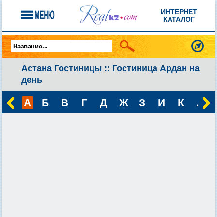
ИНТЕРНЕТ
КАТАЛОГ
Астана
Гостиницы
:: Гостиница Ардан на
день
А
Б
В
Г
Д
Ж
З
И
К
Л