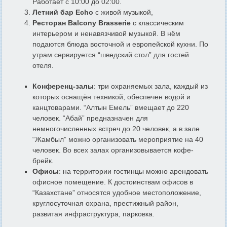
Работает с 10:00 до 02:00.
Летний бар Echo
с живой музыкой,
Ресторан Balcony Brasserie
с классическим
интерьером и ненавязчивой музыкой. В нём
подаются блюда восточной и европейской кухни. По
утрам сервируется “шведский стол” для гостей
отеля.
Конференц-залы
: три охраняемых зала, каждый из
которых оснащён техникой, обеспечен водой и
канцтоварами. “Алтын Емель” вмещает до 220
человек. “Абай” предназначен для
немногочисленных встреч до 20 человек, а в зале
“Жамбыл” можно организовать мероприятие на 40
человек. Во всех залах организовывается кофе-
брейк.
Офисы
: на территории гостинцы можно арендовать
офисное помещение. К достоинствам офисов в
“Казахстане” относятся удобное местоположение,
круглосуточная охрана, престижный район,
развитая инфраструктура, парковка.