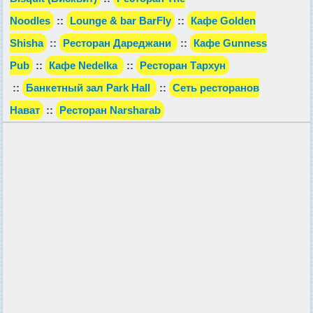
Noodles
::
Lounge & bar BarFly
::
Кафе Golden
Shisha
::
Ресторан Дареджани
::
Кафе Gunness
Pub
::
Кафе Nedelka
::
Ресторан Тархун
::
Банкетный зал Park Hall
::
Сеть ресторанов
Нават
::
Ресторан Narsharab