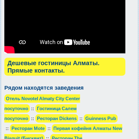
Дешевые гостиницы Алматы.
Прямые контакты.
Рядом находятся заведения
Отель Novotel Almaty City Center
посуточно
::
Гостиница Салем
посуточно
::
Ресторан Dickens
::
Guinness Pub
::
Ресторан Mote
::
Первая кофейня Алматы New
Bisquit (Бисквит)
::
Ресторан The