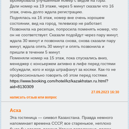
Бронировала улучшенный номер с видом на горы.
Дали номер на 19 этаже, через 5 минут сказали что 16
этаж, очень долго ждала регистрацию.
Поднялась на 16 этаж, номер вне очень хорошем
состоянии, вид на город, телевизор не работает.
Позвонила на ресепшн, попросила поменять номер, что
он не соответствует. Сказали подойдут через пару минут,
ждала 30 минут и позвонила снова, снова сказали пару
минут, ждала опять 30 минут и опять позвонила и
пришли в течении 5 минут.
Поменяли номер на 15 этаж, пока спускались вниз,
менеджер с консьержем активно в лифе перед гостями
обсуждали, кого и когда штрафанут за косяки. Как-то не
профессионально говорить об этом перед гостями.
https://www.booking.com/hotel/kz/kazakhstan.ru.html?
aid=8130309
27.09.2023 16:30
написать отзыв или вопрос
Асха
Эта гостиница — символ Казахстана. Правда немного
напоминает времена СССР, все старенькое, неплохо
было бы сделать ремонт. Удачно раположена, рядом