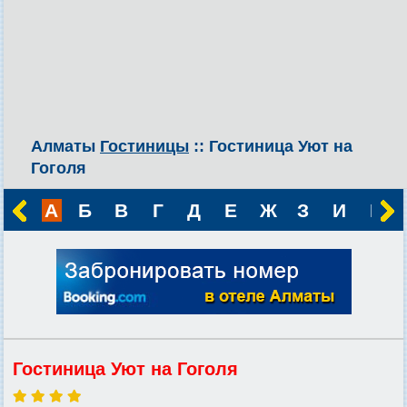
Алматы
Гостиницы
:: Гостиница Уют на
Гоголя
А
Б
В
Г
Д
Е
Ж
З
И
К
Гостиница Уют на Гоголя