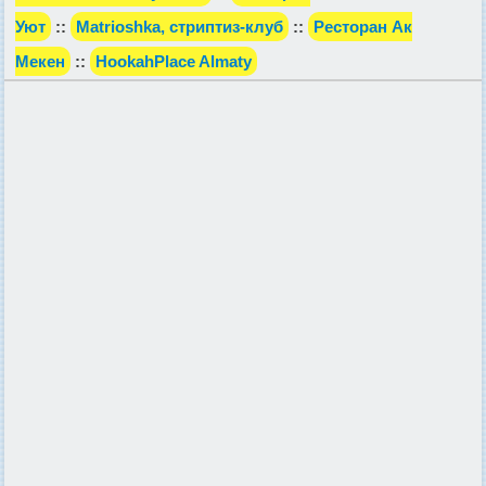
Уют
::
Matrioshka, стриптиз-клуб
::
Ресторан Ак
Мекен
::
HookahPlace Almaty