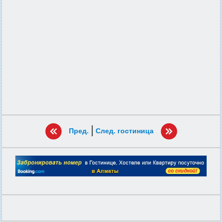
|
Пред.
След. гостиница