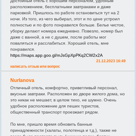
Достойный отель с хорошим персоналом, удобным
расположением, бесплатными завтраками и даже
парковкой. Пришлось по работе остановиться тут на 2
ночи. Из того, из чего выбирал, этот и по цене устроил
полностью и по фото понравился больше. Белье чистое,
уборку делают номера ежедневно. Повезло, номер был
даже с ванной, а не с душем, после работы мог
поваляться и расслабиться. Хороший отель, мне
понравился.
https://maps.app.goo.gl/mJsGpXpPKq2CW2x2A
21.12.2023 16:49
написать отзыв или вопрос
Nurlanova
Отличный отель, комфортно, приветливый персонал,
вкусные завтраки. Расположен во дворе жилого дома, но
это никак не мешает, в целом тихо, не шумно. Очень
удобное расположение для пеших туристов,
общественный транспорт проезжает рядом.
По мне, пришло время обновить банные
принадлежности (халаты, полотенца и т.д.), также не