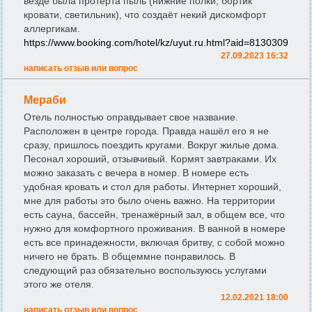
везде была протерта пыль (нижние полки, бортик
кровати, светильник), что создаёт некий дискомфорт
аллергикам.
https://www.booking.com/hotel/kz/uyut.ru.html?aid=8130309
27.09.2023 16:32
написать отзыв или вопрос
Мераби
Отель полностью оправдывает свое название.
Расположен в центре города. Правда нашёл его я не
сразу, пришлось поездить кругами. Вокруг жилые дома.
Песонал хороший, отзывчивый. Кормят завтраками. Их
можно заказать с вечера в номер. В номере есть
удобная кровать и стол для работы. Интернет хороший,
мне для работы это было очень важно. На территории
есть сауна, бассейн, тренажёрный зал, в общем все, что
нужно для комфортного проживания. В ванной в номере
есть все принадежности, включая бритву, с собой можно
ничего не брать. В общеммне понравилось. В
следующий раз обязательно воспользуюсь услугами
этого же отеля.
12.02.2021 18:00
написать отзыв или вопрос