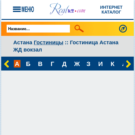
ИНТЕРНЕТ
КАТАЛОГ
Астана
Гостиницы
:: Гостиница Астана
ЖД вокзал
А
Б
В
Г
Д
Ж
З
И
К
Л