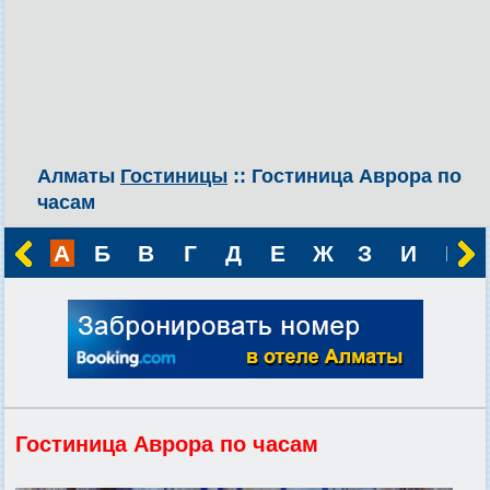
Алматы
Гостиницы
:: Гостиница Аврора по
часам
А
Б
В
Г
Д
Е
Ж
З
И
К
Гостиница Аврора по часам