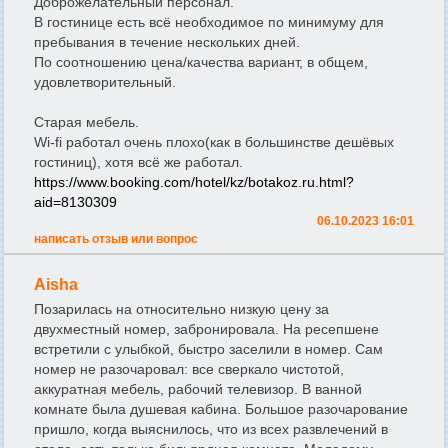
Доброжелательный персонал.
В гостинице есть всё необходимое по минимуму для
пребывания в течение нескольких дней.
По соотношению цена/качества вариант, в общем,
удовлетворительный.
Старая мебель.
Wi-fi работал очень плохо(как в большинстве дешёвых
гостиниц), хотя всё же работал.
https://www.booking.com/hotel/kz/botakoz.ru.html?
aid=8130309
06.10.2023 16:01
написать отзыв или вопрос
Aisha
Позарилась на относительно низкую цену за
двухместный номер, забронировала. На ресепшене
встретили с улыбкой, быстро заселили в номер. Сам
номер не разочаровал: все сверкало чистотой,
аккуратная мебель, рабочий телевизор. В ванной
комнате была душевая кабина. Большое разочарование
пришло, когда выяснилось, что из всех развлечений в