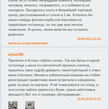
отеле, есть только бильярдная комната. Молодому
человеку, конечно, понравилось, а я себеместа не
находила. Прходилось ехать в ближайший торговый
центр, расположенный от отеля в 2 км. Хотелось бы
какого-нибудь фитнес-клуба или бассейна на
территории гостиницы, но это уже мое личное
пожелание. В целом, своим визитом мы остались
довольны.
10.04.2021 21:43
написать отзыв или вопрос
асхат88
Прилетел в Астану глубоко ночью. Так как бронь в одной
гостинице у меня по непонятной причине слетела,
пришлось свою судьбу доверить таксистукоторый и отвез
меня в ботакоз. Милая и симпатичная казашка на стойке
регистрации приветливо меня встретила и оформила,
даже ни разу не ворчала. Я ей пожаловался на голод, а
она потом чайник принесла:) Боже, храни заботливых
женщин!;) Вот это я понимаю обслуживание!...
11.03.2019 17:12