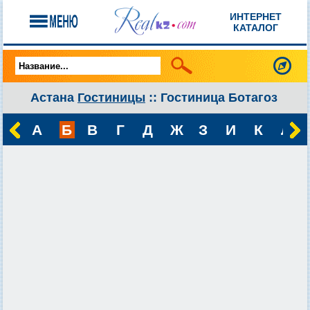
ИНТЕРНЕТ
КАТАЛОГ
Астана
Гостиницы
:: Гостиница Ботагоз
А
Б
В
Г
Д
Ж
З
И
К
Л