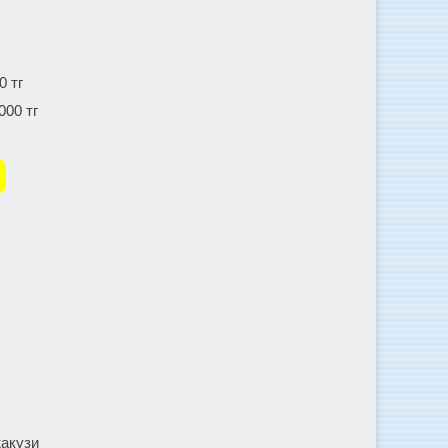
0 тг
000 тг
жакузи