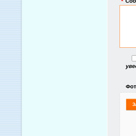
*
Соо
уве
Фот
З