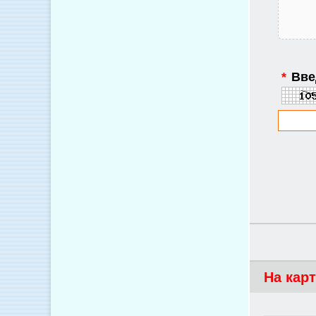
*
Введ
На кар