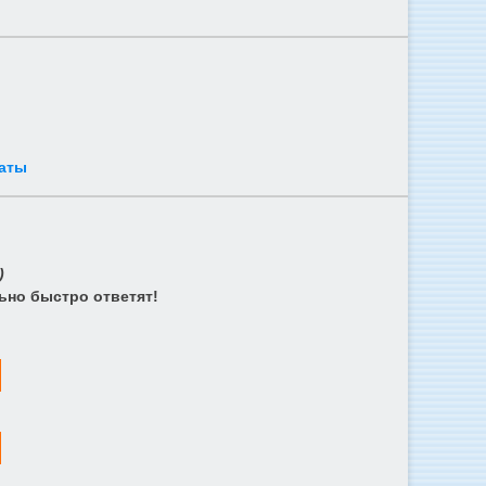
аты
)
ьно быстро ответят!