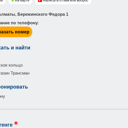
ны
На карте
Написать отзыв или вопрос
. Алматы, Бережинского Федора 1
ание по телефону
:
казать номер
хать и найти
кое кольцо
газин Трансман
ронировать
ону
тенге