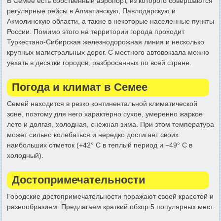
В Семее есть собственный аэропорт, из которого совершаются
регулярные рейсы в Алматинскую, Павлодарскую и
Акмолинскую области, а также в некоторые населенные пункты
России. Помимо этого на территории города проходит
Туркестано-Сибирская железнодорожная линия и несколько
крупных магистральных дорог. С местного автовокзала можно
уехать в десятки городов, разбросанных по всей стране.
Погода и климат в Семее
Семей находится в резко континентальной климатической
зоне, поэтому для него характерно сухое, умеренно жаркое
лето и долгая, холодная, снежная зима. При этом температура
может сильно колебаться и нередко достигает своих
наибольших отметок (+42° С в теплый период и −49° С в
холодный).
Достопримечательности
Городские достопримечательности поражают своей красотой и
разнообразием. Предлагаем краткий обзор 5 популярных мест.