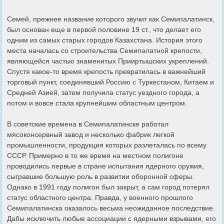
Семей, прежнее название которого звучит как Семипалатинск,
был основан еще в первой половине 19 ст., что делает его
одним из самых старых городов Казахстана. История этого
места началась со строительства Семипалатной крепости,
являющейся частью знаменитых Прииртышских укреплений.
Спустя какое-то время крепость превратилась в важнейший
торговый пункт, соединявший Россию с Туркестаном, Китаем и
Средней Азией, затем получила статус уездного города, а
потом и вовсе стала крупнейшим областным центром.
В советские времена в Семипалатинске работал
мясоконсервный завод и несколько фабрик легкой
промышленности, продукция которых разлеталась по всему
СССР. Примерно в то же время на местном полигоне
проводились первые в стране испытания ядерного оружия,
сыгравшие большую роль в развитии оборонной сферы.
Однако в 1991 году полигон был закрыт, а сам город потерял
статус областного центра. Правда, у военного прошлого
Семипалатинска оказалось весьма неожиданное последствие.
Дабы исключить любые ассоциации с ядерными взрывами, его