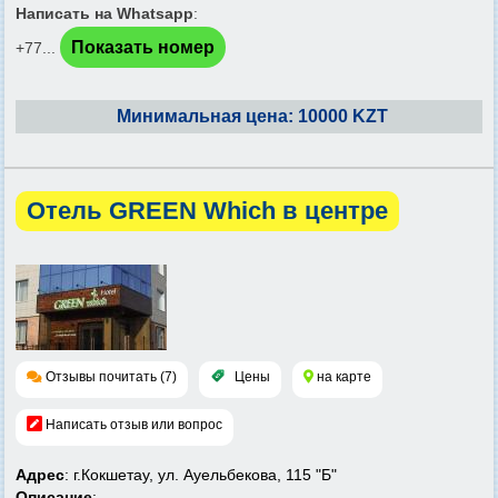
Написать на Whatsapp
:
Показать номер
+77...
Минимальная цена: 10000 KZT
Отель GREEN Which в центре
Отзывы почитать (7)
Цены
на карте
Написать отзыв или вопрос
Адрес
: г.Кокшетау, ул. Ауельбекова, 115 "Б"
Описание
: