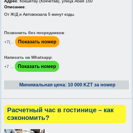
Адрес
: Кокшетау (Кокчетав), улица Абая 150
Описание
:
От Ж/Д и Автовокзала 5 минут езды.
Позвонить без посредников
:
Показать номер
+7(...
Написать на Whatsapp
:
Показать номер
+7 ...
Минимальная цена: 10 000 KZT за номер
Расчетный час в гостинице – как
сэкономить?