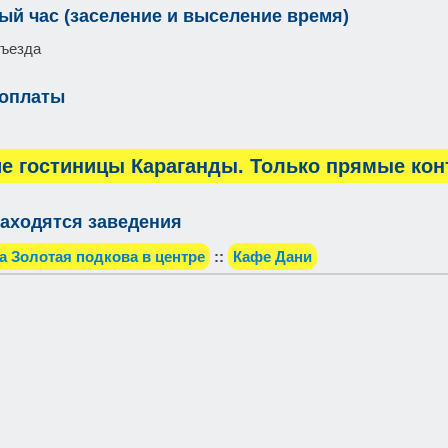
ый час (заселение и выселение время)
въезда
 оплаты
е гостиницы Караганды. Только прямые кон
аходятся заведения
а Золотая подкова в центре
::
Кафе Дани