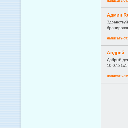
написать от
Админ R
Здравствуй
бронирован
написать от
Андрей
Добрый ден
10.07.21с1
написать от