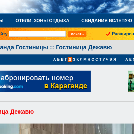
НЫ
ОТЕЛИ, ЗОНЫ ОТДЫХА
СВИДАНИЯ ВСЛЕПУЮ
айту
Расширен
ганда
Гостиницы
:: Гостиница Дежавю
А
Б
В
Г
Д
З
К
Л
М
Н
О
С
Т
У
Ч
Э
Я
A
E
ица Дежавю