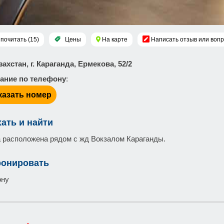
почитать (15)
Цены
На карте
Написать отзыв или воп
азахстан, г. Караганда, Ермекова, 52/2
ание по телефону
:
казать номер
хать и найти
 расположена рядом с жд Вокзалом Караганды.
ронировать
ону