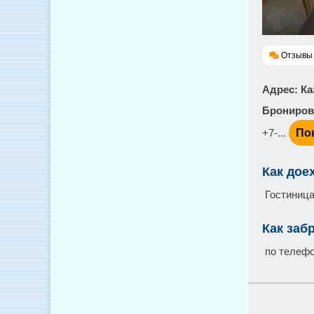
Отзывы 
Адрес
: К
Брониров
+7-...
По
Как дое
Гостиница
Как заб
по телеф