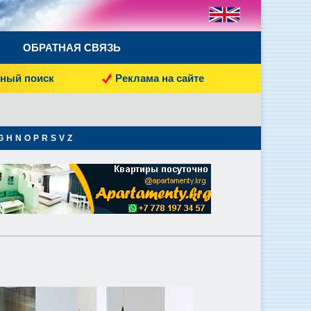
ОБРАТНАЯ СВЯЗЬ
ный поиск
Реклама на сайте
G
H
N
O
P
R
S
V
Z