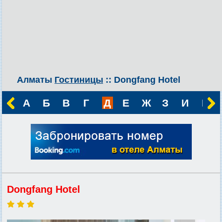
Алматы
Гостиницы
:: Dongfang Hotel
А
Б
В
Г
Д
Е
Ж
З
И
К
Dongfang Hotel