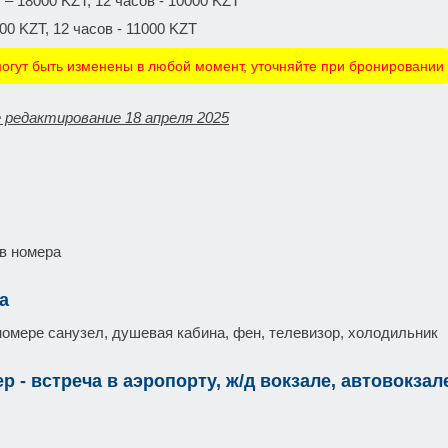
– 18000 KZT, 12 часов - 10000 KZT
00 KZT, 12 часов - 11000 KZT
огут быть изменены в любой момент, уточняйте при бронировании
 редактирование 18 апреля 2025
 в номера
а
номере санузел, душевая кабина, фен, телевизор, холодильник
р - встреча в аэропорту, ж/д вокзале, автовокзал