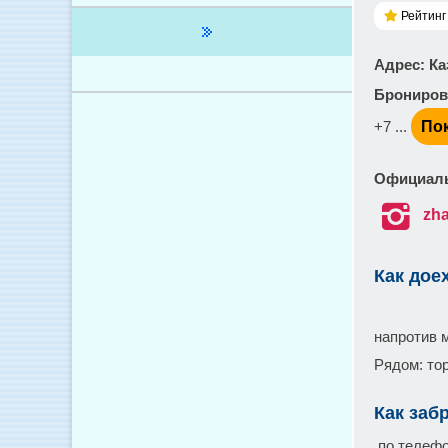
Рейтинг 
Адрес
: Ка
Брониров
+7 ...
По
Официаль

zha
Как дое
напротив 
Рядом: то
Как заб
по телеф