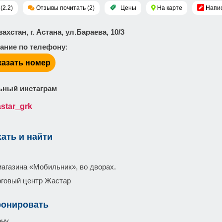
(2.2)
Отзывы почитать (2)
Цены
На карте
Напис
захстан, г. Астана, ул.Бараева, 10/3
ание по телефону
:
казать номер
ный инстаграм
star_grk
хать и найти
магазина «Мобильник», во дворах.
рговый центр Жастар
ронировать
ону