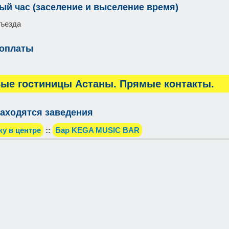
ый час (заселение и выселение время)
въезда
 оплаты
ые гостиницы Астаны. Прямые контакты.
аходятся заведения
жу в центре
::
Бар KEGA MUSIC BAR