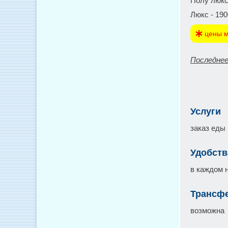
Полу люкс 
Люкс - 190
цены м
Последнее
Услуги
заказ еды
Удобств
в каждом 
Трансфе
возможна