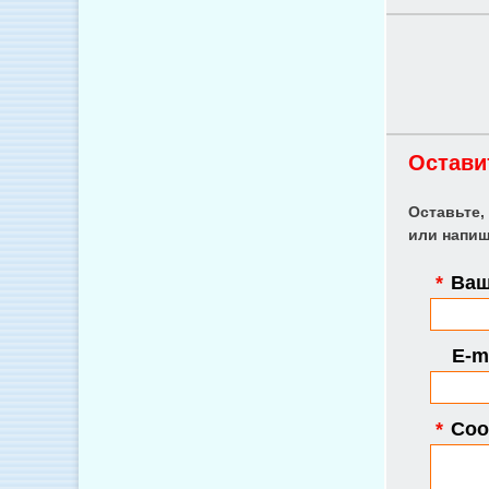
Остави
Оставьте,
или напиш
*
Ваш
E-ma
*
Соо