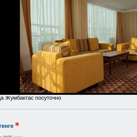
ца Жумбактас посуточно
тенге