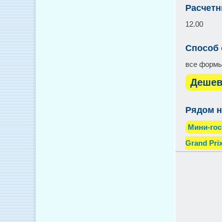
Расчетн
12.00
Способ
все форм
Дешев
Рядом н
Мини-гос
Grand Pri