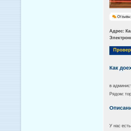
Отзывы 
Адрес
: К
Электронн
Провер
Как дое
в админис
Рядом: то
Описан
У нас ест