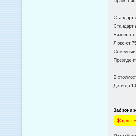
Прайс лис
Стандарт 
Стандарт 
Бизнес-от 
Люкс-от 75
Семейный-
Президент
В стоимос
Дети до 1
Заброниро
цены м