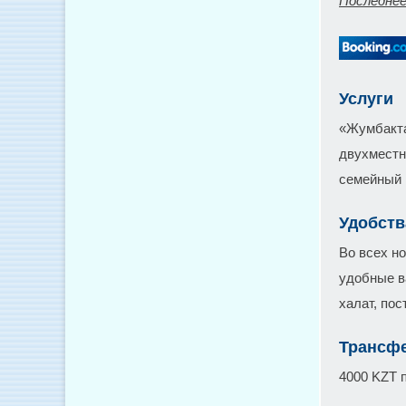
Последнее
Услуги
«Жумбакта
двухместн
семейный 
Удобств
Во всех н
удобные ва
халат, по
Трансфе
4000 KZT 