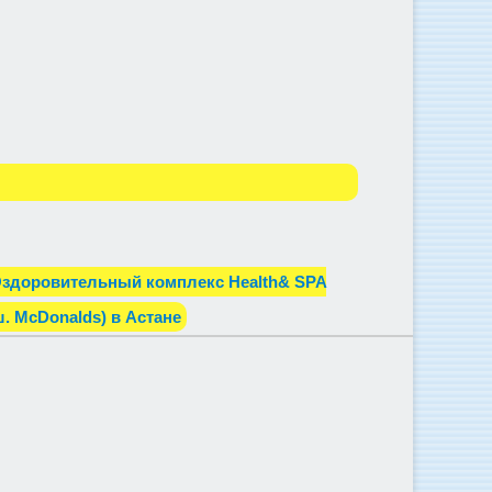
здоровительный комплекс Health& SPA
. McDonalds) в Астане