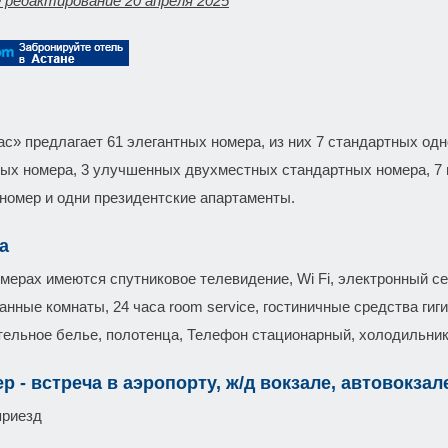
 редактирование 20 апреля 2025
с» предлагает 61 элегантных номера, из них 7 стандартных од
ых номера, 3 улучшенных двухместных стандартных номера, 7 п
номер и одни президентские апартаменты.
а
омерах имеются спутниковое телевидение, Wi Fi, электронный с
нные комнаты, 24 часа room service, гостиничные средства гиг
стельное белье, полотенца, Телефон стационарный, холодильник
р - встреча в аэропорту, ж/д вокзале, автовокзал
приезд