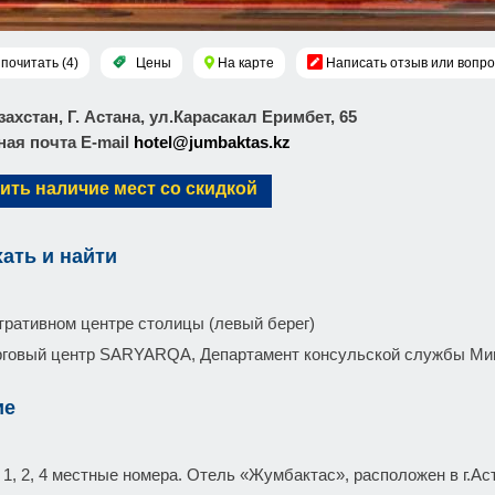
почитать (4)
Цены
На карте
Написать отзыв или вопро
азахстан, Г. Астана, ул.Карасакал Еримбет, 65
ая почта E-mail
hotel@jumbaktas.kz
ить наличие мест со скидкой
хать и найти
тративном центре столицы (левый берег)
рговый центр SARYARQA, Департамент консульской службы Ми
ие
ь 1, 2, 4 местные номера. Отель «Жумбактас», расположен в г.А