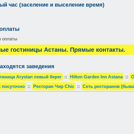
ый час (заселение и выселение время)
 оплаты
ы оплаты
ые гостиницы Астаны. Прямые контакты.
аходятся заведения
тиница Arystan левый берег
::
Hilton Garden Inn Astana
::
О
x посуточно
::
Ресторан Чир Chic
::
Сеть ресторанов (бывш