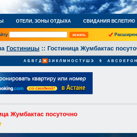
НЫ
ОТЕЛИ, ЗОНЫ ОТДЫХА
СВИДАНИЯ ВСЛЕПУЮ
айту
Расширен
на
Гостиницы
:: Гостиница Жумбактас посут
А
Б
В
Г
Д
Ж
З
И
К
Л
М
Н
О
С
Т
У
Ш
Э
9
A
B
C
D
E
F
G
H
ица Жумбактас посуточно