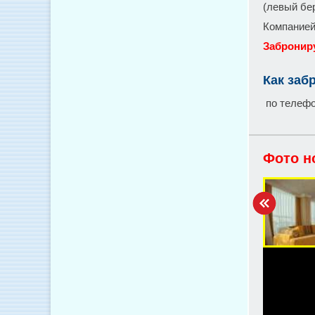
(левый бе
Компанией
Заброниру
Как заб
по телефон
Фото н