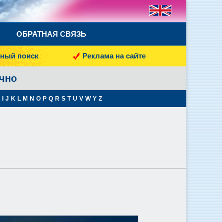
ОБРАТНАЯ СВЯЗЬ
ный поиск
Реклама на сайте
очно
I
J
K
L
M
N
O
P
Q
R
S
T
U
V
W
Y
Z