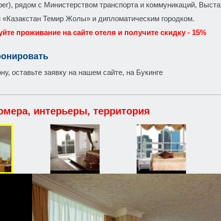
рег), рядом с Министерством транспорта и коммуникаций, Выс
 «Казакстан Темир Жолы» и дипломатическим городком.
йте проживание на сайте отеля и получите скидку - 15%
ронировать
у, оставьте заявку на нашем сайте, на Букинге
омера, интерьеры, территория