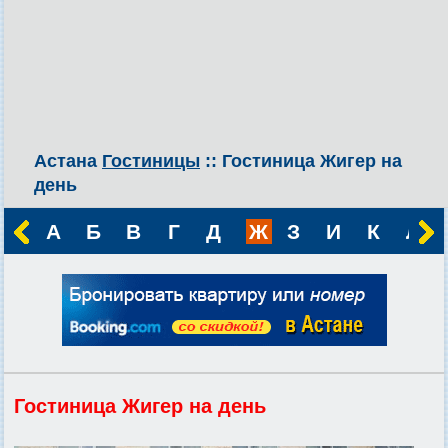
Астана
Гостиницы
:: Гостиница Жигер на
день
А
Б
В
Г
Д
Ж
З
И
К
Л
Гостиница Жигер на день