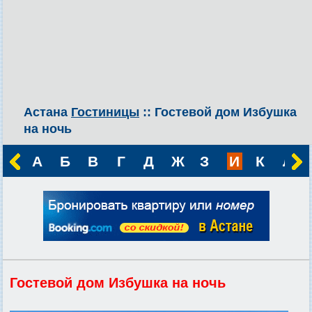
Астана
Гостиницы
:: Гостевой дом Избушка
на ночь
А
Б
В
Г
Д
Ж
З
И
К
Л
Гостевой дом Избушка на ночь