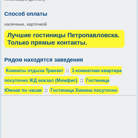
Способ оплаты
наличные, карточкой
Лучшие гостиницы Петропавловска.
Только прямые контакты.
Рядом находятся заведения
Комнаты отдыха Транзит
::
1-комнатная квартира
посуточно ЖД вокзал (Мемфис)
::
Гостиница
Южная по часам
::
Гостиница Хижина посуточно