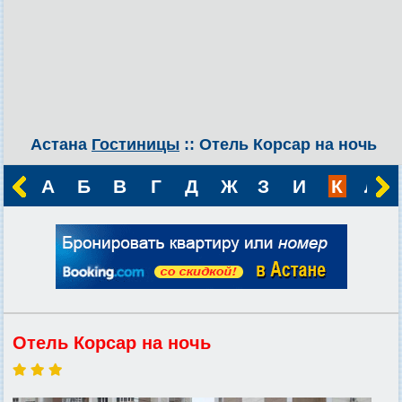
Астана
Гостиницы
:: Отель Корсар на ночь
А
Б
В
Г
Д
Ж
З
И
К
Л
Отель Корсар на ночь