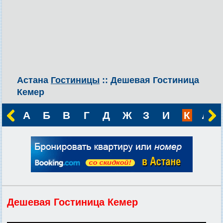
Астана
Гостиницы
:: Дешевая Гостиница
Кемер
А
Б
В
Г
Д
Ж
З
И
К
Л
Дешевая Гостиница Кемер