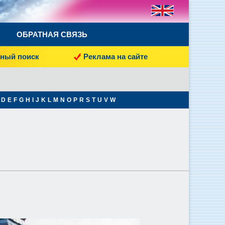
ОБРАТНАЯ СВЯЗЬ
ный поиск
Реклама на сайте
D
E
F
G
H
I
J
K
L
M
N
O
P
R
S
T
U
V
W