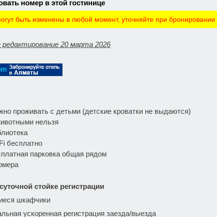
вать номер в этой гостинице
огут быть изменены в любой момент, уточняйте при бронировании
 редактирование 20 марта 2026
но проживать с детьми (детские кроватки не выдаются)
животными нельзя
блиотека
Fi бесплатно
платная парковка общая рядом
омера
суточной стойке регистрации
иеся шкафчики
льная ускоренная регистрация заезда/выезда