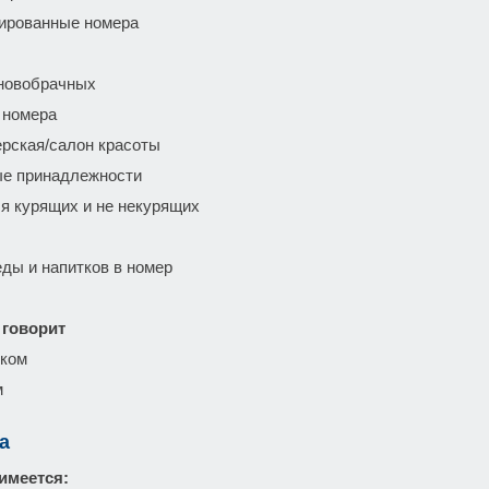
ированные номера
новобрачных
 номера
рская/салон красоты
е принадлежности
я курящих и не некурящих
еды и напитков в номер
 говорит
ском
м
а
имеется: