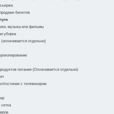
нсьержа
 продаже билетов
луги
ниги, музыка или фильмы
я уборка
 (оплачивается отдельно)
ерокопирование
продуктов питания (Оплачивается отдельно)
ет
л/гостиная с телевизором
нер
 сетка
овров