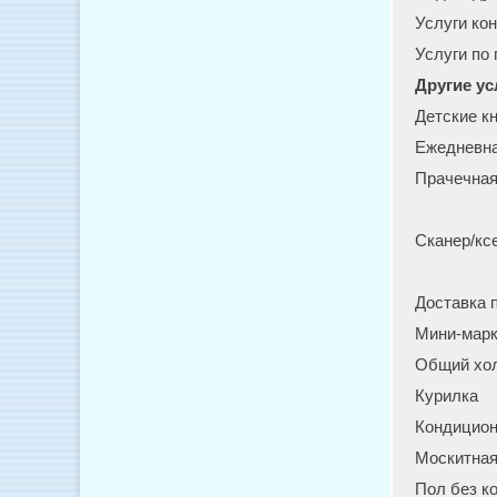
Услуги ко
Услуги по
Другие ус
Детские к
Ежедневна
Прачечная
Сканер/кс
Доставка 
Мини-марк
Общий хол
Курилка
Кондицио
Москитная
Пол без к