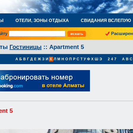
НЫ
ОТЕЛИ, ЗОНЫ ОТДЫХА
СВИДАНИЯ ВСЛЕПУЮ
айту
Расширен
аты
Гостиницы
:: Apartment 5
А
Б
В
Г
Д
Е
Ж
З
И
К
Л
М
Н
О
П
Р
С
Т
У
Ф
Х
Ш
Э
2
4
7
A
B
C
ent 5