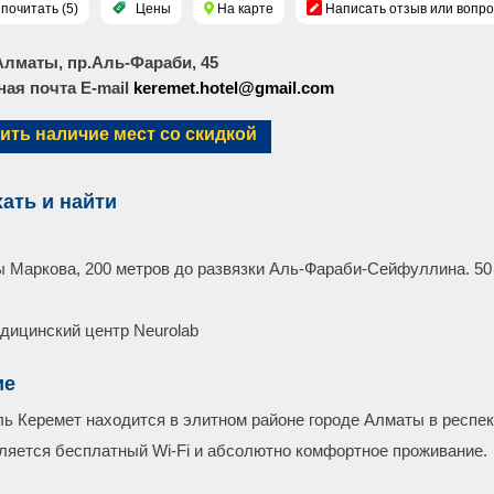
почитать (5)
Цены
На карте
Написать отзыв или вопро
. Алматы, пр.Аль-Фараби, 45
ая почта E-mail
keremet.hotel@gmail.com
ить наличие мест со скидкой
хать и найти
ы Маркова, 200 метров до развязки Аль-Фараби-Сейфуллина. 50 
дицинский центр Neurolab
ие
ь Керемет находится в элитном районе городе Алматы в респе
ляется бесплатный Wi-Fi и абсолютно комфортное проживание.