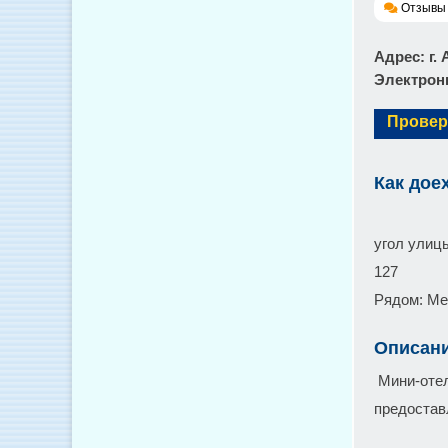
Отзывы 
Адрес
: г
Электронн
Провер
Как дое
угол улиц
127
Рядом: Ме
Описан
Мини-отел
предостав