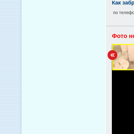
Как заб
по телефо
Фото н