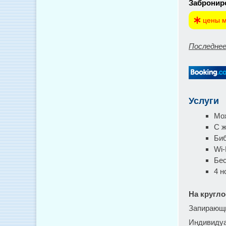
Заброниро
цены м
Последнее
Услуги
Мож
С 
Би
Wi-
Бес
4 н
На кругло
Запирающ
Индивидуа