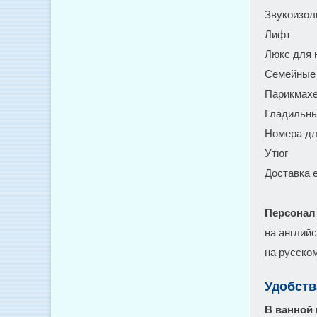
Звукоизол
Лифт
Люкс для 
Семейные
Парикмахе
Гладильны
Номера дл
Утюг
Доставка 
Персонал
на англий
на русско
Удобств
В ванной 