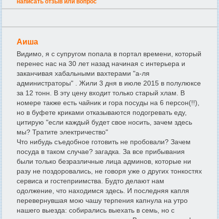
написать отзыв или вопрос
Аиша
Видимо, я с супругом попала в портал времени, который
перенес нас на 30 лет назад начиная с интерьера и
заканчивая хабальными вахтерами "а-ля
администраторы" . Жили 3 дня в июле 2015 в полулюксе
за 12 тонн. В эту цену входит только старый хлам. В
номере также есть чайник и гора посуды на 6 персон(!!),
но в буфете криками отказываются подогревать еду,
цитирую "если каждый будет свое носить, зачем здесь
мы? Тратите электричество"
Что нибудь съедобное готовить не пробовали? Зачем
посуда в таком случае? загадка. За все прибывания
были только безразличные лица админов, которые ни
разу не поздоровались, не говоря уже о других тонкостях
сервиса и гостеприимства. Будто делают нам
одолжение, что находимся здесь. И последняя капля
перевернувшая мою чашу терпения капнула на утро
нашего выезда: собирались выехать в семь, но с